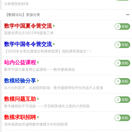
分析模型的好坏
【数模论坛】资源分类
数学中国夏令营交流
0
发帖
国赛优秀论文2021年B题第三弹
数学中国冬令营交流
0
发帖
【2016冬令营志愿者定制课程投票】我的课程我做主~！
站内公益课程
0
发帖
数学中国大象老师公益课程——数学建模基础
数模经验分享
0
发帖
从小白到高手，从校园到职场：数学建模带给学生的远不止奖项
数模问题互助
0
发帖
数学建模的不可或缺 ——开启精英成长之路的六把钥匙
数模求职招聘
0
发帖
深圳基因组所诚聘数学建模方向科研助理