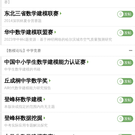
赛】
东北三省数学建模联赛
0
发帖
2014深圳杯夏令营赛题
华中数学建模联盟赛
0
发帖
2023华中杯c题资源：基于神经网络的哈尔滨城市空气质量预测研究
【数模论坛】中学竞赛
中国中小学生数学建模能力认证赛
0
发帖
中学生数学建模的书籍
丘成桐中学数学奖
0
发帖
AI时代数学建模能力研究报告
登峰杯数学建模
0
发帖
本版块或指定的范围内尚无主题
登峰杯数据挖掘
0
发帖
中考实际应用专题解法探究