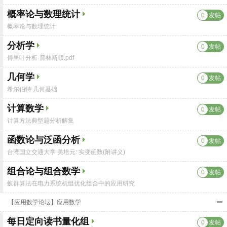
概率论与数理统计
0
发帖
概率论与数理统计
分析学
0
发帖
傅里叶分析-普林斯顿.pdf
几何学
0
发帖
希尔伯特 几何基础
计算数学
0
发帖
计算方法典型题分析解集
函数论与泛函分析
0
发帖
台湾国立交通大学 吴培元: 实变函数(附讲义)
组合论与组合数学
0
发帖
蚁群算法在电力系统机组优化组合中的应用研究
【应用数学论坛】应用数学
每日定向读书量化组
0
发帖