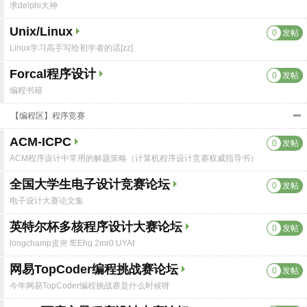
求delphi大神
Unix/Linux
0
发帖
Linux学习高手写给初学者的话[zz]
Forcal程序设计
0
发帖
编程书籍
【编程区】程序竞赛
ACM-ICPC
0
发帖
ACM程序设计中常用的解题策略（计算机程序设计竞赛权威指导书）
全国大学生电子设计竞赛论坛
0
发帖
电子设计大赛论文集
英特尔杯多核程序设计大赛论坛
0
发帖
longchamp皮夾 fEEhq 2mr0 UYAt
网易TopCoder编程挑战赛论坛
0
发帖
今年网易TopCoder编程挑战赛是什么时候呀