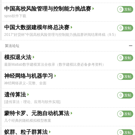
中国高校风险管理与控制能力挑战赛
0
发帖
spss软件下载
中国大数据建模年终总决赛
0
发帖
2017“好贷杯”中国高校风险管理与控制能力挑战赛评阅结果终稿（9.5）
算法论坛
模拟退火法
0
发帖
最新Matlab数学建模算法全收录（数学建模比赛必备参考资料）
神经网络与机器学习
0
发帖
神经网络讲义--完整、全面
遗传算法
0
发帖
[遗传算法：理论、应用与软件实现].
蒙特卡罗、元胞自动机算法
0
发帖
几个经典的随机模拟模型教案
蚁群、粒子群算法
0
发帖