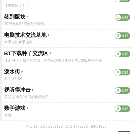
【光辉顶点！！】
签到版块
11
发帖
2026年8月8日签到记录贴
电脑技术交流基地
0
发帖
新手报到新手报到
BT下载种子交流区
0
发帖
【BT种子】权力的游戏：冰与火之歌ⅠⅡⅢ Ⅳ全季.720p.中英字幕
泼水街
0
发帖
新手报到啊
视听得冲击
0
发帖
美国“好奇号”发回的全景照片
数学游戏
0
发帖
体力
今日 11
,
总计 2809132
,
会员 1772282
,
在线 1938