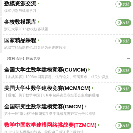
数模资源交流
0
发帖
模式识别与机器学习
各校数模题库
0
发帖
浙江大学2015数模校赛试题
国家精品课程
0
发帖
武汉市精品课程-以对策论为例讲解数模
【数模论坛】国家竞赛
全国大学生数学建模竞赛(CUMCM)
0
发帖
【备战国赛】1998年国赛赛题、优秀论文、评阅要点、相关知识点
美国大学生数学建模竞赛(MCM/ICM)
0
发帖
【通知】关于数学中国于8月中旬采访美赛组委会主席的通知
全国研究生数学建模竞赛(GMCM)
0
发帖
第十一届“华为杯”全国研究生数学建模竞赛评审公告和成绩
数学中国数学建模网络挑战赛(TZMCM)
0
发帖
2026认证杯网络挑战赛二阶段电子版证书下载地址