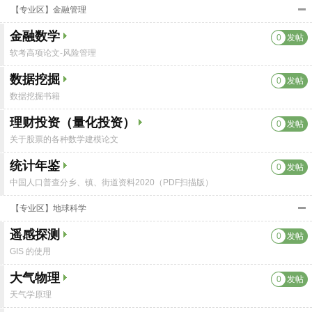
【专业区】金融管理
金融数学
0
发帖
软考高项论文-风险管理
数据挖掘
0
发帖
数据挖掘书籍
理财投资（量化投资）
0
发帖
关于股票的各种数学建模论文
统计年鉴
0
发帖
中国人口普查分乡、镇、街道资料2020（PDF扫描版）
【专业区】地球科学
遥感探测
0
发帖
GIS 的使用
大气物理
0
发帖
天气学原理