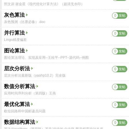
邢文训 谢金星《现代优化计算方法》（超清无水印）
灰色算法
0
发帖
灰色预测（比赛必备）.doc
并行算法
0
发帖
Lingo精度偏差
图论算法
0
发帖
图论算法理论、实现及应用--王桂平--PPT--源代码--例图
层次分析法
0
发帖
层次分析法最新版（yaahp10.2）完全版
数值分析算法
0
发帖
应用时间序列分析（第四版）王燕
最优化算法
0
发帖
欧拉回路和中国邮递员问题
数据结构算法
0
发帖