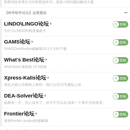
BI系列技术博文与问答精选年刊，很多小BI问题的解决方案
【科学软件论坛】运筹规划
LINDO\LINGO论坛
0
发帖
为什么LINGO的精度偏差大
GAMS论坛
0
发帖
GAMSDistribution破解版28.2.0 X64下载
What's Best论坛
0
发帖
what'sbest 最新版 10.0原版
Xpress-Kalis论坛
0
发帖
现在大家公司都有上班吗，我们公司15号通知上班
DEA-Solver论坛
0
发帖
如果有一天，别人追你了，你可不可以说:我有一个离不开的笨蛋。
Frontier论坛
0
发帖
谁有frontier analyst的破解版