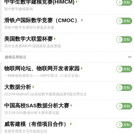
中学生数学建模竞赛(HIMCM)
0
发帖
初中数学建模案例
滑铁卢国际数学竞赛（CMOC）
0
发帖
滑铁卢数学竞赛部分赛题及答案
美国数学大联盟杯赛
0
发帖
高中生奥赛IMO中国国家队选拔赛题
建模应用前沿
物联网论坛、物联网开发者家园
0
发帖
一种峰值检测算法——AMPD算法（C语言实现）
大数据分析
0
发帖
2020年MathorCup高校数学建模挑战赛B题优秀论文
中国高校SAS数据分析大赛
0
发帖
2015年SAS数据分析大赛初赛试题
威客建模（有偿项目合作）
0
发帖
美赛常用英文写作套路总结