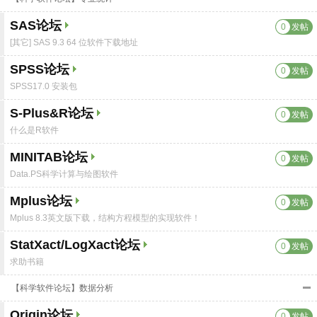
SAS论坛
0
发帖
[其它] SAS 9.3 64 位软件下载地址
SPSS论坛
0
发帖
SPSS17.0 安装包
S-Plus&R论坛
0
发帖
什么是R软件
MINITAB论坛
0
发帖
Data.PS科学计算与绘图软件
Mplus论坛
0
发帖
Mplus 8.3英文版下载，结构方程模型的实现软件！
StatXact/LogXact论坛
0
发帖
求助书籍
【科学软件论坛】数据分析
Origin论坛
0
发帖