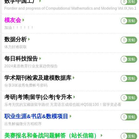
数学中国工厂
0
发帖
Frontier and progress of Computational Mathematics and Modeling Vol.IX,No.1
模友会
0
发帖
加油！！！！！！
数据分析
0
发帖
体力好难获取
每日科技报告
0
发帖
2024素质教育行业发展趋势报告
学术期刊检索及建模数据库
0
发帖
分享3张读秀免费帐号密码
考研|考博|留学|公考|专升本
0
发帖
乐考无忧的宝藏级留学路径 无需语言成绩也能冲QS前100！留学党必看
职业生涯&书店&数模项目
0
发帖
出售解偏微分方程程序
美赛报名和备战问题解答（站长信箱）
0
发帖