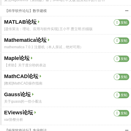
算法Algorithms（第四版）基于JAVA的.中文版.图灵程序设计丛书
【科学软件论坛】数学建模
MATLAB论坛
0
发帖
[遗传算法：理论、应用与软件实现].王小平.曹立明.扫描版
Mathematica论坛
0
发帖
mathematica 7.0.1 注册机（本人亲试，绝对可用）
Maple论坛
0
发帖
【求助】关于度分秒的表达
MathCAD论坛
0
发帖
[教程]MathCAD操作指南
Gauss论坛
0
发帖
关于guass的一些小看法
EViews论坛
0
发帖
var协整分析
【科学软件论坛】专业统计