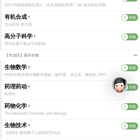
2014书籍超级帖五四八《化学基础的世界》4th 海外彩色书籍
有机合成
0
发帖
怎么获得·体力值
高分子科学
0
发帖
溶剂在离子聚合中的影响
【专业区】医药生物
生物数学
0
发帖
[书籍资源]实用生物数学基础，杨芳霖，袁志发，梅福生,1987
药理药动
0
发帖
药理学
药物化学
0
发帖
The Alkaloids Chemistry and Biology
生物技术
0
发帖
【源码】模拟整个心脏的时空动态