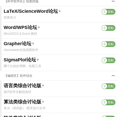
【科学软件区】绘图排版
LaTeX/ScienceWord论坛
0
发帖
想要体力
Word/WPS论坛
0
发帖
Word2010 & Excel 教程
Grapher论坛
0
发帖
visioviewer在线画图软件
SigmaPlot论坛
0
发帖
哪个比较好用啊，绘图工具
【编程区】软件综合
语言类综合讨论版
0
发帖
搞IT的学生解惑真经
算法类综合讨论版
0
发帖
算法（第四版）-图灵设计丛书