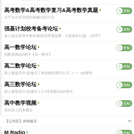
高考数学&高考数学复习&高考数学真题
0
发帖
关于马尔科夫链特殊解法的讨论
强基计划校考备考论坛
0
发帖
第九届全国青年数学教师优秀课观摩，C组课件12篇，含PPT
高一数学论坛
0
发帖
指数函数ppt课件【高一数学】.
高二数学论坛
0
发帖
新人教版高中(必修4)三角函数的诱导公式（一）ppt课件
高三数学论坛
0
发帖
新人教版高中(必修5) 2.2.1等差数列ppt课件
高中教学视频
0
发帖
成长路上的新概念
【公共区】休闲娱乐
M Radio
0
发帖