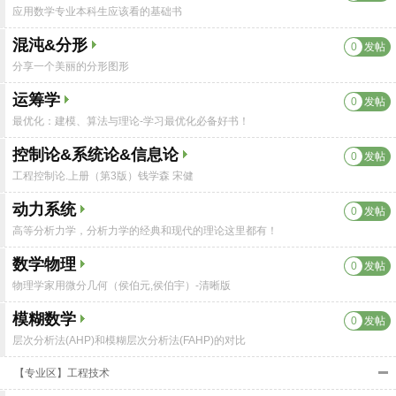
应用数学专业本科生应该看的基础书
混沌&分形
0
发帖
分享一个美丽的分形图形
运筹学
0
发帖
最优化：建模、算法与理论-学习最优化必备好书！
控制论&系统论&信息论
0
发帖
工程控制论.上册（第3版）钱学森 宋健
动力系统
0
发帖
高等分析力学，分析力学的经典和现代的理论这里都有！
数学物理
0
发帖
物理学家用微分几何（侯伯元,侯伯宇）-清晰版
模糊数学
0
发帖
层次分析法(AHP)和模糊层次分析法(FAHP)的对比
【专业区】工程技术