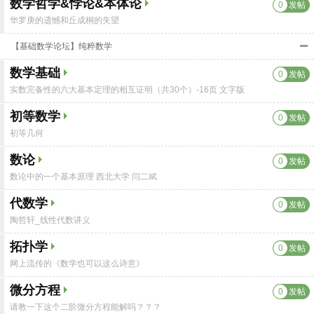
数学哲学&悖论&本体论
0
发帖
华罗庚的遗憾和丘成桐的失望
【基础数学论坛】纯粹数学
数学基础
0
发帖
实数完备性的六大基本定理的相互证明（共30个）-16页 文字版
初等数学
0
发帖
初等几何
数论
0
发帖
数论中的一个基本原理 西北大学 闫二斌
代数学
0
发帖
陶哲轩_线性代数讲义
拓扑学
0
发帖
网上流传的《数学也可以这么诗意》
微分方程
0
发帖
请教一下这个二阶微分方程能解吗？？？