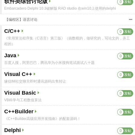
软件类综合讨论版
0
发帖
Embarcadero Delphi 10.3破解版 RAD studio 在win10上使用的delphi
【编程区】语言讨论
C/C++
0
发帖
《常用算法程序集（C语言）第三版》（搞数模的，做研究的，写论文的，弄工
程的）
Java
0
发帖
百度人搜，阿里巴巴，腾讯华为小米搜狗笔试面试八十题
Visual C++
0
发帖
缘信IM社交聊天即时通讯源码出售转让
Visual Basic
0
发帖
VB科学与工程数值算法
C++Builder
0
发帖
《C++Builder高级应用开发指南》的配套源码！
Delphi
0
发帖