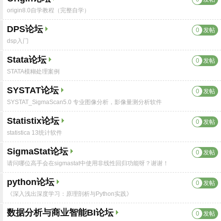
origin8.0自学教程（完整自学）
DPS论坛
0
发帖
dsp入门
Stata论坛
0
发帖
STATA模糊处理案例
SYSTAT论坛
0
发帖
SYSTAT_SigmaScan5.0 专业图像分析，影像量测分析软件
Statistix论坛
0
发帖
statistica 13统计软件
SigmaStat论坛
0
发帖
请问哪位高手会在sigmastat中使用非线性回归功能呀？谢谢！
python论坛
0
发帖
《深入浅出深度学习：原理剖析与Python实践》
数据分析与商业智能BI论坛
0
发帖