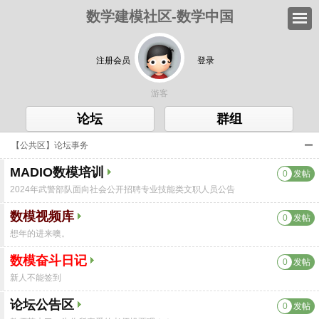
数学建模社区-数学中国
注册会员
登录
游客
论坛
群组
【公共区】论坛事务
MADIO数模培训
0
发帖
2024年武警部队面向社会公开招聘专业技能类文职人员公告
数模视频库
0
发帖
想年的进来噢。
数模奋斗日记
0
发帖
新人不能签到
论坛公告区
0
发帖