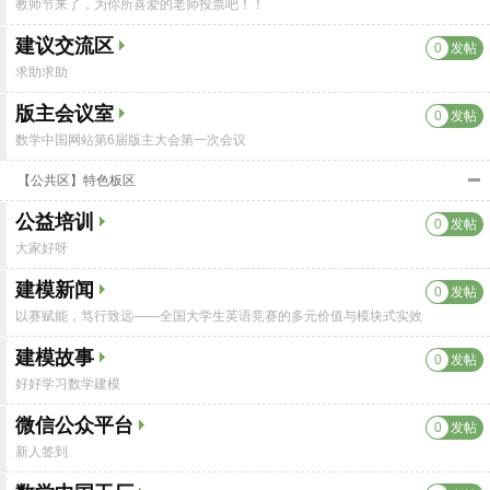
教师节来了，为你所喜爱的老师投票吧！！
建议交流区
0
发帖
求助求助
版主会议室
0
发帖
数学中国网站第6届版主大会第一次会议
【公共区】特色板区
公益培训
0
发帖
大家好呀
建模新闻
0
发帖
以赛赋能，笃行致远——全国大学生英语竞赛的多元价值与模块式实效
建模故事
0
发帖
好好学习数学建模
微信公众平台
0
发帖
新人签到