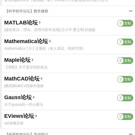
算法Algorithms（第四版）基于JAVA的.中文版.图灵程序设计丛书
【科学软件论坛】数学建模
MATLAB论坛
0
发帖
[遗传算法：理论、应用与软件实现].王小平.曹立明.扫描版
Mathematica论坛
0
发帖
mathematica 7.0.1 注册机（本人亲试，绝对可用）
Maple论坛
0
发帖
【求助】关于度分秒的表达
MathCAD论坛
0
发帖
[教程]MathCAD操作指南
Gauss论坛
0
发帖
关于guass的一些小看法
EViews论坛
0
发帖
var协整分析
【科学软件论坛】专业统计