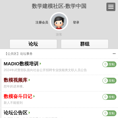
数学建模社区-数学中国
注册会员
登录
游客
论坛
群组
【公共区】论坛事务
MADIO数模培训
0
发帖
2024年武警部队面向社会公开招聘专业技能类文职人员公告
数模视频库
0
发帖
想年的进来噢。
数模奋斗日记
0
发帖
新人不能签到
论坛公告区
0
发帖