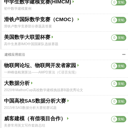
中学生数学建模竞赛(HIMCM)
0
发帖
初中数学建模案例
滑铁卢国际数学竞赛（CMOC）
0
发帖
滑铁卢数学竞赛部分赛题及答案
美国数学大联盟杯赛
0
发帖
高中生奥赛IMO中国国家队选拔赛题
建模应用前沿
物联网论坛、物联网开发者家园
0
发帖
一种峰值检测算法——AMPD算法（C语言实现）
大数据分析
0
发帖
2020年MathorCup高校数学建模挑战赛B题优秀论文
中国高校SAS数据分析大赛
0
发帖
2015年SAS数据分析大赛初赛试题
威客建模（有偿项目合作）
0
发帖
美赛常用英文写作套路总结