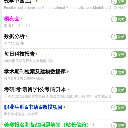
数学中国工厂
0
发帖
Frontier and progress of Computational Mathematics and Modeling Vol.IX,No.1
模友会
0
发帖
加油！！！！！！
数据分析
0
发帖
体力好难获取
每日科技报告
0
发帖
2024素质教育行业发展趋势报告
学术期刊检索及建模数据库
0
发帖
分享3张读秀免费帐号密码
考研|考博|留学|公考|专升本
0
发帖
乐考无忧的宝藏级留学路径 无需语言成绩也能冲QS前100！留学党必看
职业生涯&书店&数模项目
0
发帖
出售解偏微分方程程序
美赛报名和备战问题解答（站长信箱）
0
发帖