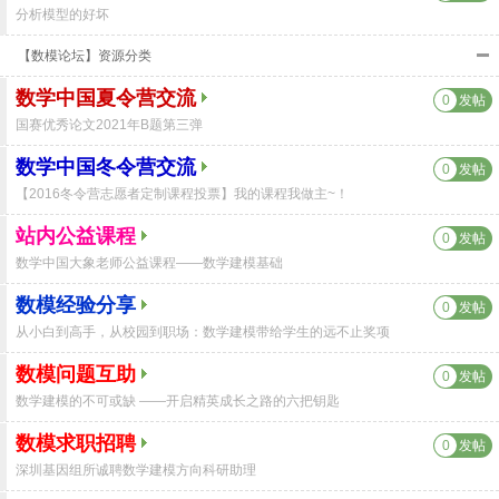
分析模型的好坏
【数模论坛】资源分类
数学中国夏令营交流
0
发帖
国赛优秀论文2021年B题第三弹
数学中国冬令营交流
0
发帖
【2016冬令营志愿者定制课程投票】我的课程我做主~！
站内公益课程
0
发帖
数学中国大象老师公益课程——数学建模基础
数模经验分享
0
发帖
从小白到高手，从校园到职场：数学建模带给学生的远不止奖项
数模问题互助
0
发帖
数学建模的不可或缺 ——开启精英成长之路的六把钥匙
数模求职招聘
0
发帖
深圳基因组所诚聘数学建模方向科研助理