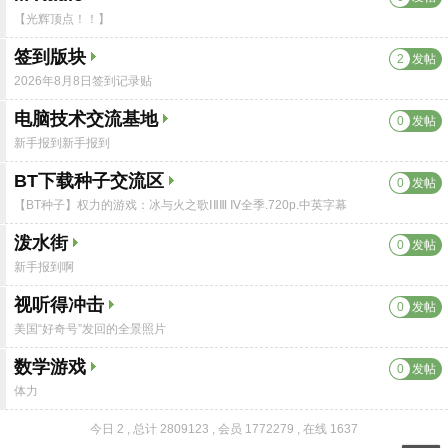
【光辉顶点！！】
签到版块
2
发帖
2026年8月8日签到记录贴
电脑技术交流基地
0
发帖
新手报到新手报到
BT下载种子交流区
0
发帖
【BT种子】权力的游戏：冰与火之歌ⅠⅡⅢ Ⅳ全季.720p.中英字幕
泼水街
0
发帖
新手报到啊
视听得冲击
0
发帖
美国“好奇号”发回的全景照片
数学游戏
0
发帖
体力
今日 2
,
总计 2809123
,
会员 1772279
,
在线 1637