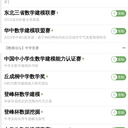
赛】
东北三省数学建模联赛
0
发帖
2014深圳杯夏令营赛题
华中数学建模联盟赛
0
发帖
2023华中杯c题资源：基于神经网络的哈尔滨城市空气质量预测研究
【数模论坛】中学竞赛
中国中小学生数学建模能力认证赛
0
发帖
中学生数学建模的书籍
丘成桐中学数学奖
0
发帖
AI时代数学建模能力研究报告
登峰杯数学建模
0
发帖
本版块或指定的范围内尚无主题
登峰杯数据挖掘
0
发帖
中考实际应用专题解法探究