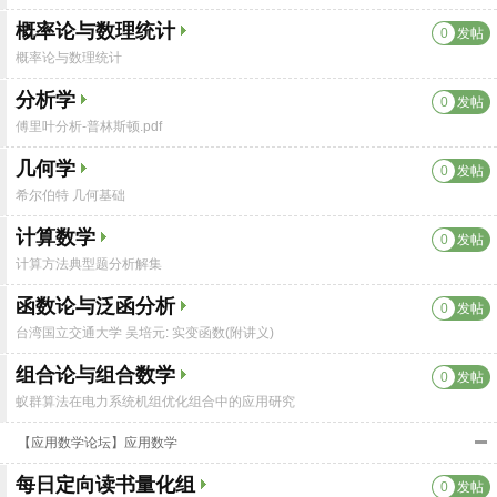
概率论与数理统计
0
发帖
概率论与数理统计
分析学
0
发帖
傅里叶分析-普林斯顿.pdf
几何学
0
发帖
希尔伯特 几何基础
计算数学
0
发帖
计算方法典型题分析解集
函数论与泛函分析
0
发帖
台湾国立交通大学 吴培元: 实变函数(附讲义)
组合论与组合数学
0
发帖
蚁群算法在电力系统机组优化组合中的应用研究
【应用数学论坛】应用数学
每日定向读书量化组
0
发帖