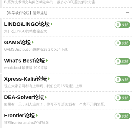
BI系列技术博文与问答精选年刊，很多小BI问题的解决方案
【科学软件论坛】运筹规划
LINDO\LINGO论坛
0
发帖
为什么LINGO的精度偏差大
GAMS论坛
0
发帖
GAMSDistribution破解版28.2.0 X64下载
What's Best论坛
0
发帖
what'sbest 最新版 10.0原版
Xpress-Kalis论坛
0
发帖
现在大家公司都有上班吗，我们公司15号通知上班
DEA-Solver论坛
0
发帖
如果有一天，别人追你了，你可不可以说:我有一个离不开的笨蛋。
Frontier论坛
0
发帖
谁有frontier analyst的破解版