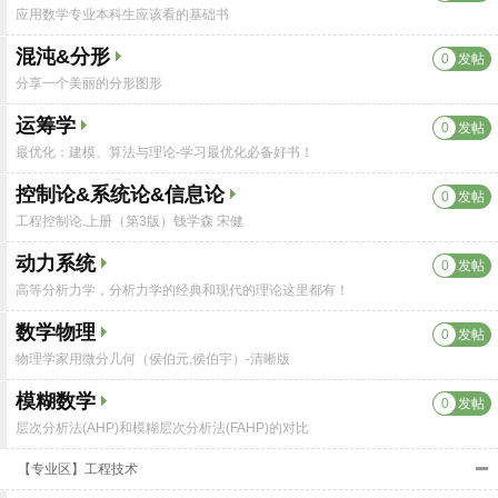
应用数学专业本科生应该看的基础书
混沌&分形
0
发帖
分享一个美丽的分形图形
运筹学
0
发帖
最优化：建模、算法与理论-学习最优化必备好书！
控制论&系统论&信息论
0
发帖
工程控制论.上册（第3版）钱学森 宋健
动力系统
0
发帖
高等分析力学，分析力学的经典和现代的理论这里都有！
数学物理
0
发帖
物理学家用微分几何（侯伯元,侯伯宇）-清晰版
模糊数学
0
发帖
层次分析法(AHP)和模糊层次分析法(FAHP)的对比
【专业区】工程技术