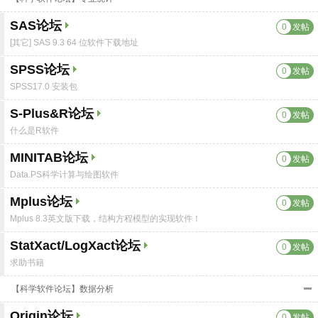
SAS论坛
0
发帖
[其它] SAS 9.3 64 位软件下载地址
SPSS论坛
0
发帖
SPSS17.0 安装包
S-Plus&R论坛
0
发帖
什么是R软件
MINITAB论坛
0
发帖
Data.PS科学计算与绘图软件
Mplus论坛
0
发帖
Mplus 8.3英文版下载，结构方程模型的实现软件！
StatXact/LogXact论坛
0
发帖
求助书籍
【科学软件论坛】数据分析
Origin论坛
0
发帖