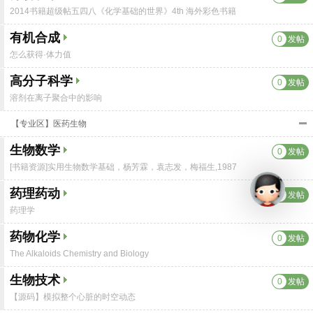
2014书籍超级帖五四八《化学基础的世界》4th 海外彩色书籍
有机合成
0
发帖
怎么获得·体力值
高分子科学
0
发帖
溶剂在离子聚合中的影响
【专业区】医药生物
生物数学
0
发帖
[书籍资源]实用生物数学基础，杨芳霖，袁志发，梅福生,1987
药理药动
0
发帖
药理学
药物化学
0
发帖
The Alkaloids Chemistry and Biology
生物技术
0
发帖
【源码】模拟整个心脏的时空动态