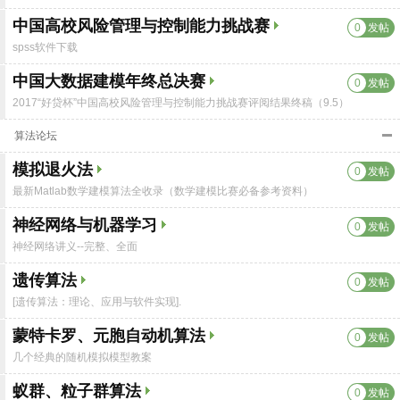
中国高校风险管理与控制能力挑战赛
0
发帖
spss软件下载
中国大数据建模年终总决赛
0
发帖
2017“好贷杯”中国高校风险管理与控制能力挑战赛评阅结果终稿（9.5）
算法论坛
模拟退火法
0
发帖
最新Matlab数学建模算法全收录（数学建模比赛必备参考资料）
神经网络与机器学习
0
发帖
神经网络讲义--完整、全面
遗传算法
0
发帖
[遗传算法：理论、应用与软件实现].
蒙特卡罗、元胞自动机算法
0
发帖
几个经典的随机模拟模型教案
蚁群、粒子群算法
0
发帖