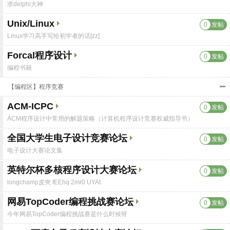
求delphi大神
Unix/Linux
0
发帖
Linux学习高手写给初学者的话[zz]
Forcal程序设计
0
发帖
编程书籍
【编程区】程序竞赛
ACM-ICPC
0
发帖
ACM程序设计中常用的解题策略（计算机程序设计竞赛权威指导书）
全国大学生电子设计竞赛论坛
0
发帖
电子设计大赛论文集
英特尔杯多核程序设计大赛论坛
0
发帖
longchamp皮夾 fEEhq 2mr0 UYAt
网易TopCoder编程挑战赛论坛
0
发帖
今年网易TopCoder编程挑战赛是什么时候呀