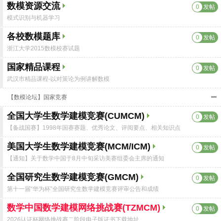
数模资源交流
0
发帖
模式识别与机器学习
各校数模题库
0
发帖
浙江大学2015数模校赛试题
国家精品课程
0
发帖
武汉市精品课程-以对策论为例讲解数模
【数模论坛】国家竞赛
全国大学生数学建模竞赛(CUMCM)
0
发帖
【备战国赛】1998年国赛赛题、优秀论文、评阅要点、相关知识点
美国大学生数学建模竞赛(MCM/ICM)
0
发帖
【通知】关于数学中国于8月中旬采访美赛组委会主席的通知
全国研究生数学建模竞赛(GMCM)
0
发帖
第十一届“华为杯”全国研究生数学建模竞赛评审公告和成绩
数学中国数学建模网络挑战赛(TZMCM)
0
发帖
2026认证杯网络挑战赛二阶段电子版证书下载地址