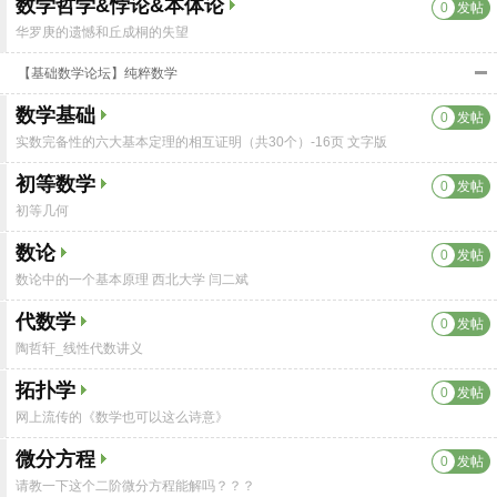
数学哲学&悖论&本体论
0
发帖
华罗庚的遗憾和丘成桐的失望
【基础数学论坛】纯粹数学
数学基础
0
发帖
实数完备性的六大基本定理的相互证明（共30个）-16页 文字版
初等数学
0
发帖
初等几何
数论
0
发帖
数论中的一个基本原理 西北大学 闫二斌
代数学
0
发帖
陶哲轩_线性代数讲义
拓扑学
0
发帖
网上流传的《数学也可以这么诗意》
微分方程
0
发帖
请教一下这个二阶微分方程能解吗？？？