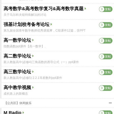
高考数学&高考数学复习&高考数学真题
0
发帖
关于马尔科夫链特殊解法的讨论
强基计划校考备考论坛
0
发帖
第九届全国青年数学教师优秀课观摩，C组课件12篇，含PPT
高一数学论坛
0
发帖
指数函数ppt课件【高一数学】.
高二数学论坛
0
发帖
新人教版高中(必修4)三角函数的诱导公式（一）ppt课件
高三数学论坛
0
发帖
新人教版高中(必修5) 2.2.1等差数列ppt课件
高中教学视频
0
发帖
成长路上的新概念
【公共区】休闲娱乐
M Radio
0
发帖