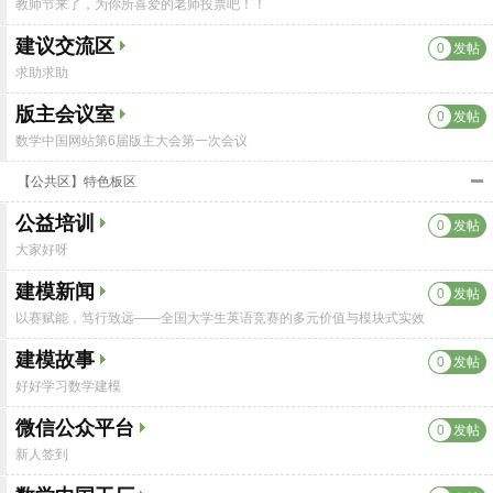
教师节来了，为你所喜爱的老师投票吧！！
建议交流区
0
发帖
求助求助
版主会议室
0
发帖
数学中国网站第6届版主大会第一次会议
【公共区】特色板区
公益培训
0
发帖
大家好呀
建模新闻
0
发帖
以赛赋能，笃行致远——全国大学生英语竞赛的多元价值与模块式实效
建模故事
0
发帖
好好学习数学建模
微信公众平台
0
发帖
新人签到