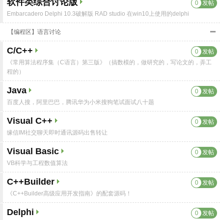
软件类综合讨论版
0
发帖
Embarcadero Delphi 10.3破解版 RAD studio 在win10上使用的delphi
【编程区】语言讨论
C/C++
0
发帖
《常用算法程序集（C语言）第三版》（搞数模的，做研究的，写论文的，弄工
程的）
Java
0
发帖
百度人搜，阿里巴巴，腾讯华为小米搜狗笔试面试八十题
Visual C++
0
发帖
缘信IM社交聊天即时通讯源码出售转让
Visual Basic
0
发帖
VB科学与工程数值算法
C++Builder
0
发帖
《C++Builder高级应用开发指南》的配套源码！
Delphi
0
发帖