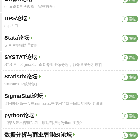
origin8.0自学教程（完整自学）
DPS论坛
0
发帖
dsp入门
Stata论坛
0
发帖
STATA模糊处理案例
SYSTAT论坛
0
发帖
SYSTAT_SigmaScan5.0 专业图像分析，影像量测分析软件
Statistix论坛
0
发帖
statistica 13统计软件
SigmaStat论坛
0
发帖
请问哪位高手会在sigmastat中使用非线性回归功能呀？谢谢！
python论坛
0
发帖
《深入浅出深度学习：原理剖析与Python实践》
数据分析与商业智能BI论坛
0
发帖