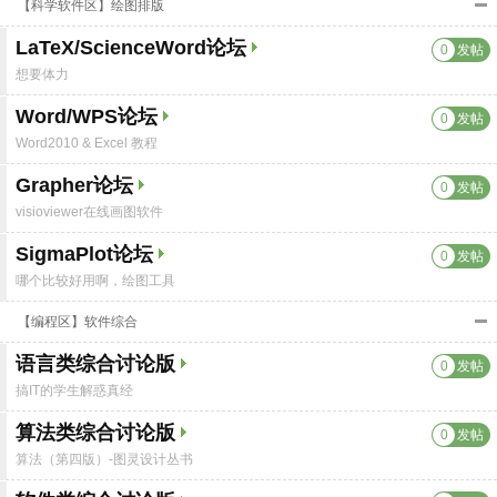
【科学软件区】绘图排版
LaTeX/ScienceWord论坛
0
发帖
想要体力
Word/WPS论坛
0
发帖
Word2010 & Excel 教程
Grapher论坛
0
发帖
visioviewer在线画图软件
SigmaPlot论坛
0
发帖
哪个比较好用啊，绘图工具
【编程区】软件综合
语言类综合讨论版
0
发帖
搞IT的学生解惑真经
算法类综合讨论版
0
发帖
算法（第四版）-图灵设计丛书