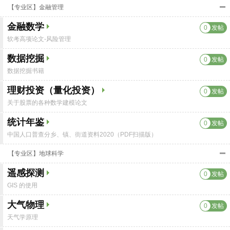
【专业区】金融管理
金融数学
0
发帖
软考高项论文-风险管理
数据挖掘
0
发帖
数据挖掘书籍
理财投资（量化投资）
0
发帖
关于股票的各种数学建模论文
统计年鉴
0
发帖
中国人口普查分乡、镇、街道资料2020（PDF扫描版）
【专业区】地球科学
遥感探测
0
发帖
GIS 的使用
大气物理
0
发帖
天气学原理