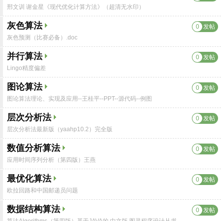
邢文训 谢金星《现代优化计算方法》（超清无水印）
灰色算法
0
发帖
灰色预测（比赛必备）.doc
并行算法
0
发帖
Lingo精度偏差
图论算法
0
发帖
图论算法理论、实现及应用--王桂平--PPT--源代码--例图
层次分析法
0
发帖
层次分析法最新版（yaahp10.2）完全版
数值分析算法
0
发帖
应用时间序列分析（第四版）王燕
最优化算法
0
发帖
欧拉回路和中国邮递员问题
数据结构算法
0
发帖