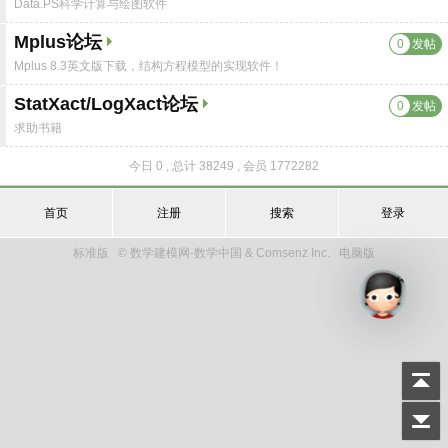
Data.PS科学计算与绘图软件
Mplus论坛
0
发帖
Mplus 8.3英文版下载，结构方程模型的实现软件！
StatXact/LogXact论坛
0
发帖
求助书籍
今日 0
,
总计 38249
,
会员 1772282
首页
注册
搜索
登录
标准版
© 数学建模网-数学中国 & Comsenz Inc.
电脑版