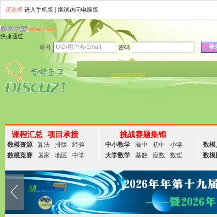
请选择
进入手机版
|
继续访问电脑版
快捷通道
登
帐号
密码
资讯
论坛
说说
群组
商务
课程汇总
项目承接
挑战赛题集锦
数模资源
算法
排版
经验
中小数学
高中
初中
小学
数模
数模竞赛
国家
地区
中学
大学数学
基数
应数
数哲
数模