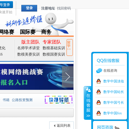
登录
注册地址
找回密码
快速开始
网络赛
国际赛
商务
TZMCM
CAMCM
Special
版主团队
专家团队
留
学
优化
名师学术讲堂
数模基础实训
>>
SS
数模美赛实训
数模国赛实训
在线咨询
数学中国淡妆
数学中国站长
价
书籍
公路投资预测
数学中国弓长
捷导航
家一等奖
大宗商品
数学中国fox
型
元胞自动机
证书下载
返回列表