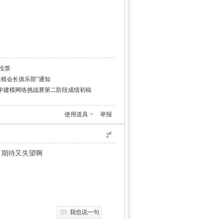
投票
建模会长俱乐部”通知
"数学建模网络挑战赛第二阶段成绩初稿
使用道具
举报
#
2
了期待又失望啊
我也说一句