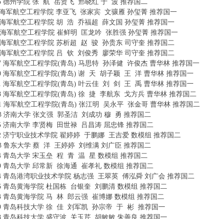
516 德州学院 张 航 岳贤飞 邢晓红 于 波 推荐国二
. {) J" H# u6 o+ _$ ~# O! U6 H/ ]
909 海军航空工程学院 李亚飞 张家宾 文骧雁 孙玺菁 推荐国一
: [. a( E3 C; i
903 海军航空工程学院 胡 浩 乔福超 薛文国 孙玺菁 推荐国一
902 海军航空工程学院 崔鲜明 匡龙吟 张胜强 孙玺菁 推荐国一
4 J1 X- o/ J- p9 \$
903 海军航空工程学院 苏析超 赵 骏 孙贵东 司守奎 推荐国二
* `( D; Q, E' s" k
902 海军航空工程学院 吕 钦 刘俊秀 廖荣华 司守奎 推荐国二
1 S* P& W# Q" t7 P
1817 海军航空工程学院(青岛) 马思特 孙泽健 许俊杰 曹华林 推荐国一
4 k: a" 
1820 海军航空工程学院(青岛) 谢 天 胡子颖 王 洋 曹华林 推荐国一
1821 海军航空工程学院(青岛) 叶云佳 刘 剑 王 禹 曹华林 推荐国一
1818 海军航空工程学院(青岛) 徐 捷 李航东 戈方兵 曹华林 推荐国二
+ N! C& q
1801 海军航空工程学院(青岛) 张江明 吴永平 张金哥 曹华林 推荐国二
0203 济南大学 张文强 郭圣洁 刘成功 穆 勇 推荐国二
2 E$ y5 Z$ O+ }' @' i% G% \
0225 济南大学 李贤梅 田世禄 吕昌涛 屈忠锋 推荐国二
- k+ Z: ^& ?8 |# N$ Y+ S! V
9002 济宁职业技术学院 翟婷婷 于鹏娜 王吉爱 数模组 推荐国二
2003 鲁东大学 蔡 洋 王婷婷 刘维满 刘广臣 推荐国二
) F# b. ^0 P- x& x% v
524 青岛大学 宋玉垒 程 青 温 星 数模组 推荐国二
) m: b( k. Y% e# R, r
0519 青岛大学 邱常新 徐海通 崔孝礼 数模组 推荐国二
. N, \) L. C4 V- I# S7 x
7904 青岛港湾职业技术学院 杨志强 王翠英 傅泓舜 刘广会 推荐国二
4606 青岛黄海学院 杜国栋 台银奎 刘鹏清 数模组 推荐国二
4603 青岛黄海学院 马 林 郎云强 崔博娜 数模组 推荐国二
. L( u6 _4 L, g& m3 p
0709 青岛科技大学 徐 佳 刘军凯 孙宗帝 于 彬 推荐国一
1 I) ]5 T) V9 F, m: u
0718 青岛科技大学 盛守波 关玉芹 胡敏敏 朱善良 推荐国一
1 a0 @/ b6 Q; l) D6 N