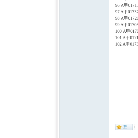
96 A甲0
97 A甲0
98 A甲0
99 A甲0
100 A甲
101 A甲
102 A甲
* d- L2 H4 ]5 X
+ ^( S. ` M I
8 Z9 B" J0 a( N3 u
0 @5 @+ o* Y; A
全国大
/ ?* ] E: P4 T- R+
20