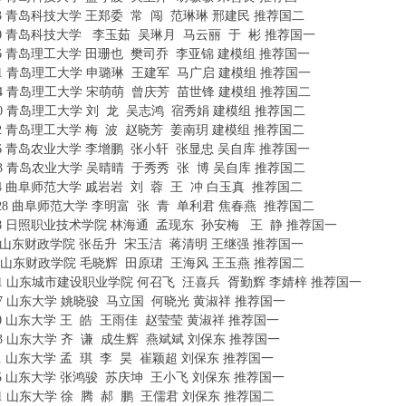
0703 青岛科技大学 王郑委 常 闯 范琳琳 邢建民 推荐国二
% B0 d% [6 \' L. M6 R2 
0710 青岛科技大学 李玉茹 吴琳月 马云丽 于 彬 推荐国一
( {4 I' g9 K8 h6 H- o-
0616 青岛理工大学 田珊也 樊司乔 李亚锦 建模组 推荐国一
0601 青岛理工大学 申璐琳 王建军 马广启 建模组 推荐国一
0614 青岛理工大学 宋萌萌 曾庆芳 苗世锋 建模组 推荐国二
0620 青岛理工大学 刘 龙 吴志鸿 宿秀娟 建模组 推荐国二
0632 青岛理工大学 梅 波 赵晓芳 姜南玥 建模组 推荐国二
! a, M9 f3 y" f$ b! j# x
7116 青岛农业大学 李增鹏 张小轩 张显忠 吴自库 推荐国一
7103 青岛农业大学 吴晴晴 于秀秀 张 博 吴自库 推荐国二
6 H8 L& w( A s& F4 y) 
0834 曲阜师范大学 戚岩岩 刘 蓉 王 冲 白玉真 推荐国二
6 v' N% F _: j4 f9 {+ n0
08128 曲阜师范大学 李明富 张 青 单利君 焦春燕 推荐国二
8 ]+ a' q# X! n
7408 日照职业技术学院 林海通 孟现东 孙安梅 王 静 推荐国一
+ Q% J0 F6 w8 q
206 山东财政学院 张岳升 宋玉洁 蒋清明 王继强 推荐国一
217 山东财政学院 毛晓辉 田原珺 王海风 王玉燕 推荐国二
- {3 H8 d* J' E2 w% `) N
5901 山东城市建设职业学院 何召飞 汪喜兵 胥勤辉 李婧梓 推荐国一
1087 山东大学 姚晓骏 马立国 何晓光 黄淑祥 推荐国一
3 O9 w. ~6 A" R) l
1060 山东大学 王 皓 王雨佳 赵莹莹 黄淑祥 推荐国一
1013 山东大学 齐 谦 成生辉 燕斌斌 刘保东 推荐国一
001 山东大学 孟 琪 李 昊 崔颖超 刘保东 推荐国一
& ]5 ^1 p0 h0 }+ }! s
1015 山东大学 张鸿骏 苏庆坤 王小飞 刘保东 推荐国一
011 山东大学 徐 腾 郝 鹏 王儒君 刘保东 推荐国二