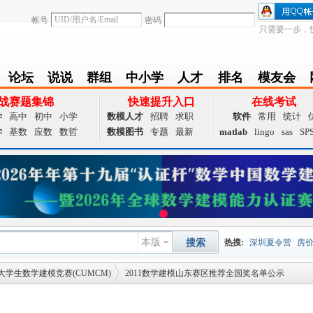
帐号
密码
只需要一步，
论坛
说说
群组
中小学
人才
排名
模友会
BBS
Follow
group
zxx
achieve
Ranklist
Club
战赛题集锦
快速提升入口
在线考试
学
高中
初中
小学
数模人才
招聘
求职
软件
常用
统计
学
基数
应数
数哲
数模图书
专题
最新
matlab
lingo
sas
SP
本版
搜索
热搜:
深圳夏令营
房
大学生数学建模竞赛(CUMCM)
2011数学建模山东赛区推荐全国奖名单公示
数据挖掘
画图工具
国
夏令营
大数据
预测模