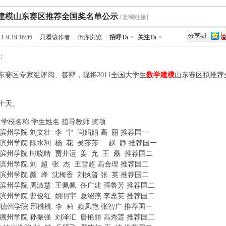
›
学建模山东赛区推荐全国奖名单公示
Q值法
规划
证书
数
[复制链接]
-9-19 16:46
|
只看该作者
|
倒序浏览
|
招呼Ta
关注Ta
成绩
挑战赛
：
区专家组评阅、答辩，现将2011全国大学生
数学建模
山东赛区拟推荐
, d) @+ p
十天。
Q, |
 学校名称 学生姓名 指导教师 奖项
11 滨州学院 刘文壮 李 宁 闫娟娟 高 丽 推荐国一
126 滨州学院 陈水利 杨 花 吴莎莎 赵 静 推荐国一
- e) ]5 ?6 g, x: Y
102 滨州学院 时晓晴 贾井运 姜 允 王 磊 推荐国二
4 U3 r# I2 J& R1 e! ^* X( d, p7 J
119 滨州学院 刘 超 张 杰 王雪超 高合理 推荐国二
2 D# w- W$ P( E
107 滨州学院 颜 峰 沈梅香 刘执普 张 英 推荐国二
7 C+ S- y8 L- i& v. `* a' ~0 B
112 滨州学院 周淑慧 王佩佩 任广建 弭鲁芳 推荐国二
+ ^ w# C" f$ O. ~8 R6 j
114 滨州学院 曹俊红 姚明宇 夏绍燕 李念英 推荐国二
501 德州学院 邢桃桃 李 莉 蔡凤艳 张智广 推荐国一
, |" S0 ^6 m- u# U( y! E
506 德州学院 孙振强 刘泽汇 唐艳丽 高秀莲 推荐国二
, g x0 L# G0 g) E/ \