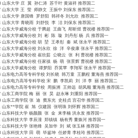
1098 山东大学 庄 翼 孙仁涛 苏千叶 黄淑祥 推荐国二
6 A/ V$ X# y8 f# P. Z/ q( S1 E
1017 山东大学 王 莹 师静文 王振中 刘保东 推荐国二
1071 山东大学 唐国锋 罗舒阳 韩祥冬 刘允欣 推荐国二
1001 山东大学 青晓雨 刘舒悦 李 洁 刘保东 推荐国二
" I. l9 ^; l( G6 l" y
0922 山东大学威海分校 于腾超 王曲飞 邴昕煜 曹祝楼 推荐国一
0909 山东大学威海分校 刘 彬 陈 璇 刘丹彤 杨 兵 推荐国一
/ ?% N* ?: P* a) v
0916 山东大学威海分校 胡 堃 王孝彤 秦 斌 张永平 推荐国二
( M Y- Y9 R( K
0942 山东大学威海分校 刘永欣 徐 洋 辛俊康 张永平 推荐国二
# g* @4 G5 p! ^9 t
0923 山东大学威海分校 崔欣茹 公晓云 张 利 曹祝楼 推荐国二
4 L# T) r( [- _5 B
0921 山东大学威海分校 任家禛 杨 萌 张景辉 曹祝楼 推荐国二
. p* x4 m+ R3 G7
0938 山东大学威海分校 谭梦阳 乔英苹 李翔军 张永平 推荐国一
1503 山东电力高等专科学校 刘长晓 韩万童 王鹏程 董海燕 推荐国一
7 _1 z, d0 
1501 山东电力高等专科学校 宋 鹏 李凯莉 刘 洋 李 丽 推荐国二
1504 山东电力高等专科学校 周振洲 王帅远 胡凤顺 董海燕 推荐国二
& G% c2 t
2807 山东工商学院 梅 丽 张 昊 赵永琳 刘重阳 推荐国一
2810 山东工商学院 张 迪 窦东光 史桂贞 宫召华 推荐国二
/ k% e2 M, K7 i7 L- K
401 山东**学院 崔 旭 仪建国 张明珠 刘怀辉 推荐国二
3 s& `) n Y9 w V) P8 B% 
2416 山东科技大学 杨颜颜 张 金 来李楠 洪永发 推荐国一
0 F8 g# Q8 m$ D. P! m$ L
2411 山东科技大学 李辰潼 郑镇镇 杨有秀 董焕河 推荐国一
/ U4 u6 F2 `& n9 @! h; 
2412 山东科技大学 张艳锋 吴加华 刘 斌 张玉林 推荐国一
2413 山东科技大学 田 萌 毕鉴坤 任娇青 李桂玲 推荐国二