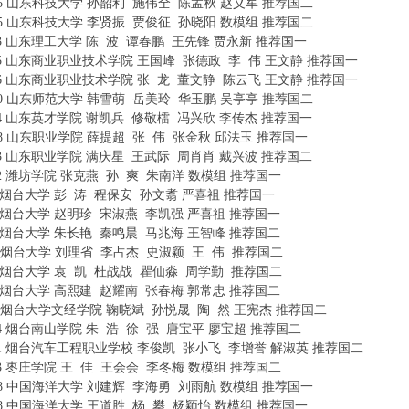
2405 山东科技大学 孙韶利 施伟全 陈孟秋 赵义军 推荐国二
* i1 ~8 m' t$ P5 e" J/ H
2425 山东科技大学 李贤振 贾俊征 孙晓阳 数模组 推荐国二
2 F9 \2 a9 W0 c2 T! S
1323 山东理工大学 陈 波 谭春鹏 王先锋 贾永新 推荐国一
6005 山东商业职业技术学院 王国峰 张德政 李 伟 王文静 推荐国一
6006 山东商业职业技术学院 张 龙 董文静 陈云飞 王文静 推荐国一
1620 山东师范大学 韩雪萌 岳美玲 华玉鹏 吴亭亭 推荐国二
5104 山东英才学院 谢凯兵 修敬檑 冯兴欣 李传杰 推荐国一
0308 山东职业学院 薛提超 张 伟 张金秋 邱法玉 推荐国一
0303 山东职业学院 满庆星 王武际 周肖肖 戴兴波 推荐国二
" M% l6 G& a5 i+ T/ I* 
2602 潍坊学院 张克燕 孙 爽 朱南洋 数模组 推荐国一
2 Y/ E% s0 N: n% \" `
709 烟台大学 彭 涛 程保安 孙文翥 严喜祖 推荐国一
702 烟台大学 赵明珍 宋淑燕 李凯强 严喜祖 推荐国一
; }* P# k/ u/ l2 i3 L$ O
710 烟台大学 朱长艳 秦鸣晨 马兆海 王智峰 推荐国二
718 烟台大学 刘理省 李占杰 史淑颖 王 伟 推荐国二
704 烟台大学 袁 凯 杜战战 瞿仙淼 周学勤 推荐国二
708 烟台大学 高熙建 赵耀南 张春梅 郭常忠 推荐国二
601 烟台大学文经学院 鞠晓斌 孙悦晟 陶 然 王宪杰 推荐国二
7604 烟台南山学院 朱 浩 徐 强 唐宝平 廖宝超 推荐国二
5701 烟台汽车工程职业学校 李俊凯 张小飞 李增誉 解淑英 推荐国二
9 X# o5 m
3123 枣庄学院 王 佳 王会会 李冬梅 数模组 推荐国二
1108 中国海洋大学 刘建辉 李海勇 刘雨航 数模组 推荐国一
1118 中国海洋大学 王道胜 杨 攀 杨颖怡 数模组 推荐国一