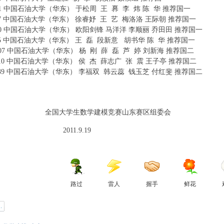
1711 中国石油大学（华东） 于松周 王 奡 李 炜 陈 华 推荐国一
5 C% c" u& s4 
1737 中国石油大学（华东） 徐睿妤 王 艺 梅洛洛 王际朝 推荐国一
1720 中国石油大学（华东） 欧阳剑锋 马洋洋 李顺丽 乔田田 推荐国一
; l! e$ 
1705 中国石油大学（华东） 王 磊 段新意 胡书华 陈 华 推荐国一
01707 中国石油大学（华东） 杨 刚 薛 磊 芦 婷 刘新海 推荐国二
/ I i B8 s1 
01710 中国石油大学（华东） 侯 杰 薛志广 张 震 王子亭 推荐国二
9 v( ~$ w"
01739 中国石油大学（华东） 李福双 韩云蕊 钱玉芝 付红斐 推荐国二
. |
# F
学生数学建模竞赛山东赛区组委会
% I) ^4 n% h3 {8 d) ~
 }9 h. ?! `: b, j
11.9.19
. c* ?+ @% D4 r' K" U
路过
雷人
握手
鲜花