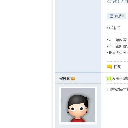
2011
,
全国
转播
0
相关帖子
•
2011第四
•
2011第四
最终稿（5.28
•
推出“职业生
回复
安树庭
发表于 2011
山东省每年