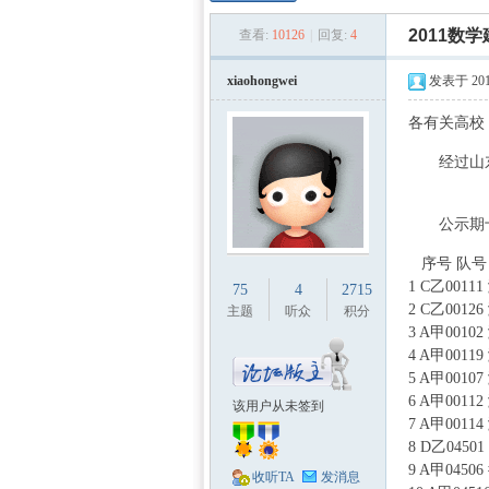
数学
»
›
›
2011数
查看:
10126
|
回复:
4
xiaohongwei
发表于 2011
各有关高校
2 y( K2 V ?" G
经过山东赛
v7 c0 k' Q; m4 E
公示期
& \' w& c7 s7 b1 
建模
序号 队号
1 C乙001
75
4
2715
2 C乙00
主题
听众
积分
3 A甲00
4 A甲00
5 A甲00
6 A甲00
该用户从未签到
7 A甲00
8 D乙04
社
9 A甲04
收听TA
发消息