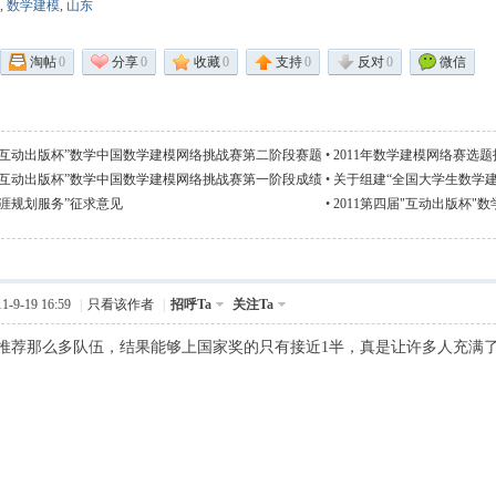
,
数学建模
,
山东
淘帖
0
分享
0
收藏
0
支持
0
反对
0
微信
届“互动出版杯”数学中国数学建模网络挑战赛第二阶段赛题
•
2011年数学建模网络赛选题
届“互动出版杯”数学中国数学建模网络挑战赛第一阶段成绩
•
关于组建“全国大学生数学
）
涯规划服务”征求意见
•
2011第四届"互动出版杯
(6.30)
-9-19 16:59
|
只看该作者
|
招呼Ta
关注Ta
推荐那么多队伍，结果能够上国家奖的只有接近1半，真是让许多人充满