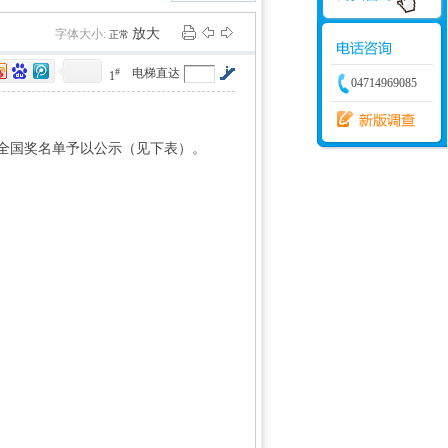
学建模
增加体力
比赛
放大
字体大小:
正常
#
电梯直达
1
04714969085
全国奖名单予以公示（见下表）。
- O"