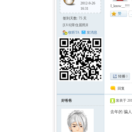
2012-9-26
I_know__!!!!
16:31
签到天数: 75 天
[LV.6]常住居民II
收听TA
发消息
区-
转播
0
回复
好爸爸
发表于 2011
数学
去年的 骗