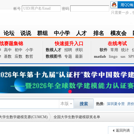
帐号
密码
只需要一步，
论坛
说说
群组
中小学
人才
排名
模友会
BBS
Follow
group
zxx
achieve
Ranklist
Club
战赛题集锦
快速提升入口
在线考试
学
高中
初中
小学
数模人才
招聘
求职
软件
常用
统计
学
基数
应数
数哲
数模图书
专题
最新
matlab
lingo
sas
SP
本版
搜索
热搜:
深圳夏令营
房
大学生数学建模竞赛(CUMCM)
全国大学生数学建模获奖名单
数据挖掘
画图工具
国
夏令营
大数据
预测模
返回列表