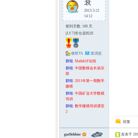
衰
2013-3-21
14:12
签到天数: 186 天
[LV.7]常住居民III
收听TA
发消息
群组
:
Matlab讨论组
群组
:
中国数模会长俱乐
部
群组
:
2011年第一期数学
建模
群组
:
中国矿业大学数模
培训
群组
:
数学建模培训课堂
2
回复
garfieldme
发表于 2011