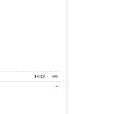
nxmyz
使用道具
举报
#
2