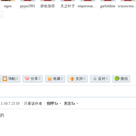
eigen
jaypu1991
拼命加菲
天之叶子
emperorandking
garfieldme
wuyuwe
淘帖
0
分享
0
收藏
0
支持
0
反对
0
微信
-10-7 23:10
|
只看该作者
|
招呼Ta
关注Ta
人的