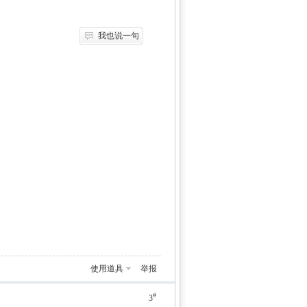
我也说一句
使用道具
举报
#
3