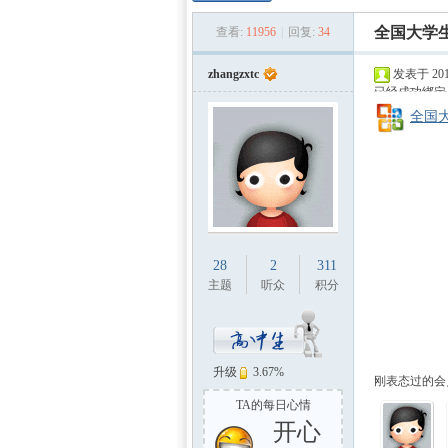
数学
»
›
›
全国大学
查看:
11956
|
回复:
34
zhangzxtc
发表于 2011
已经成功绑定
全国大
建模
28
2
311
主题
听众
积分
升级
3.67%
刚表态过的会员
TA的每日心情
开心
社