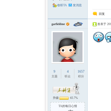
收听TA
发消息
回复
garfieldme
发表于 2011
9
4
1657
主题
听众
积分
升级
65.7%
TA的每日心情