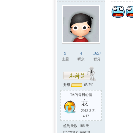
9
4
1657
主题
听众
积分
升级
65.7%
TA的每日心情
衰
2013-3-21
14:12
签到天数: 186 天
[LV.7]常住居民III