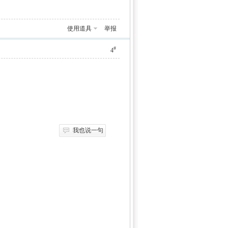
使用道具
举报
#
4
我也说一句