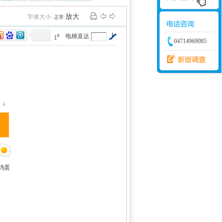
学建模
增加体力
比赛
放大
字体大小:
正常
#
电梯直达
1
04714969085
4
鸡蛋