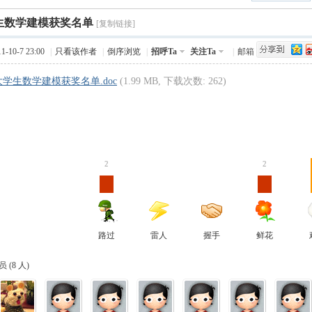
›
生数学建模获奖名单
Q值法
规划
证书
数
[复制链接]
-10-7 23:00
|
只看该作者
|
倒序浏览
|
招呼Ta
关注Ta
|
邮箱
成绩
挑战赛
学生数学建模获奖名单.doc
(1.99 MB, 下载次数: 262)
5 A a d [8 U8 C v- R* k
2
2
路过
雷人
握手
鲜花
 (
8 人
)