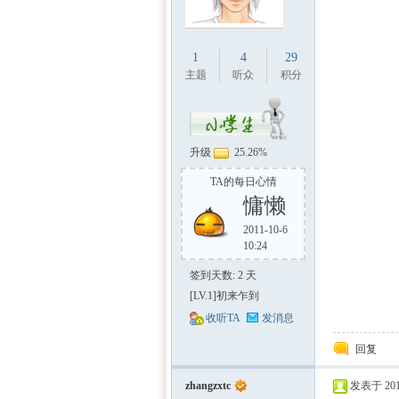
1
4
29
主题
听众
积分
中国
升级
25.26%
TA的每日心情
慵懒
2011-10-6
10:24
签到天数: 2 天
[LV.1]初来乍到
收听TA
发消息
回复
zhangzxtc
发表于 2011