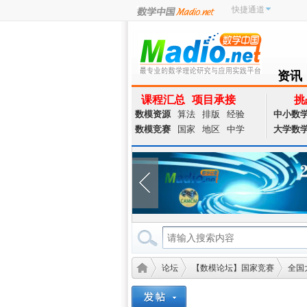
快捷通道
资讯
NEWS
课程汇总
项目承接
挑
数模资源
算法
排版
经验
中小数
数模竞赛
国家
地区
中学
大学数
论坛
【数模论坛】国家竞赛
全国