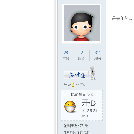
1 G; c5 Z" d7 k2 
是去年的...
28
2
311
主题
听众
积分
升级
3.67%
TA的每日心情
开心
2012-9-26
16:31
签到天数: 75 天
[LV.6]常住居民II