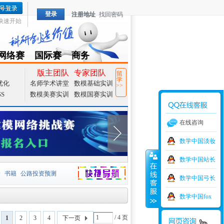
登录
注册地址
找回密码
快速开始
网络赛
国际赛
商务
TZMCM
CAMCM
Special
版主团队
专家团队
留
学
优化
名师学术讲堂
数模基础实训
>>
SS
数模美赛实训
数模国赛实训
在线咨询
数学中国淡妆
数学中国站长
价
书籍
公路投资预测
数学中国弓长
捷导航
家一等奖
大宗商品
数学中国fox
型
元胞自动机
证书下载
/ 4 页
1
2
3
4
下一页