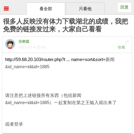
回复
看全部
只看他
很多人反映没有体力下载湖北的成绩，我把
免费的链接发过来，大家自己看看
安树庭
#
1
2011-11-4 23:16
收藏
http://59.68.20.103/router.php?t ... name=sort&sort=
新闻
&id_name=id&id=1885
. O% ~, V6 c4 S
- {6 X% K6 h% h. @" s
请注意把上述链接所有东西（包括新闻
&id_name=id&id=1885）一起复制在第之王输入就出来了
4 p, O+
D3 Q2 A( H" I
) [) t# I7 V5 ^4 R, }. O
或者登录