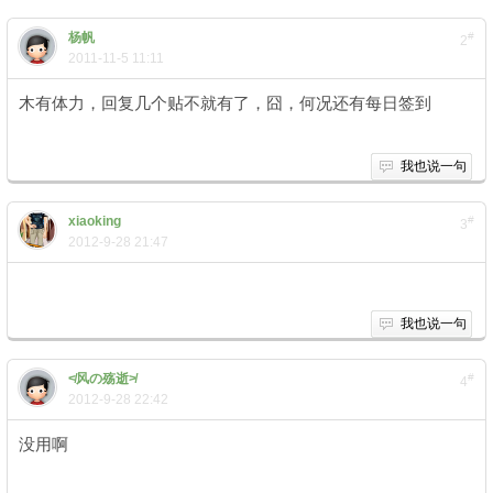
杨帆
#
2
2011-11-5 11:11
木有体力，回复几个贴不就有了，囧，何况还有每日签到
我也说一句
xiaoking
#
3
2012-9-28 21:47
我也说一句
≮风の殇逝≯
#
4
2012-9-28 22:42
没用啊