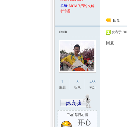
群组
:
MCM优秀论文解
析专题
回复
shulb
发表于 2013
回复
1
8
433
主题
听众
积分
TA的每日心情
开心