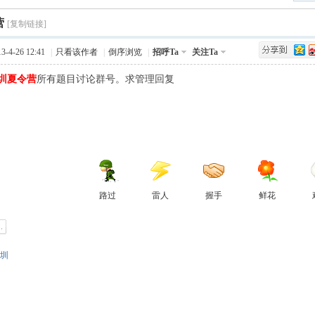
›
营
Q值法
规划
证书
数
[复制链接]
-4-26 12:41
|
只看该作者
|
倒序浏览
|
招呼Ta
关注Ta
成绩
挑战赛
圳夏令营
所有题目讨论群号。求管理回复
路过
雷人
握手
鲜花
圳