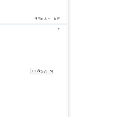
使用道具
举报
#
3
我也说一句