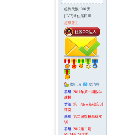
签到天数: 206 天
[LV.7]常住居民III
超级版主
收听TA
发消息
群组
:
2011年第一期数学
建模
群组
:
第一期sas基础实训
课堂
群组
:
第二届数模基础实
训
群组
:
2012第二期
MCM/ICM优秀