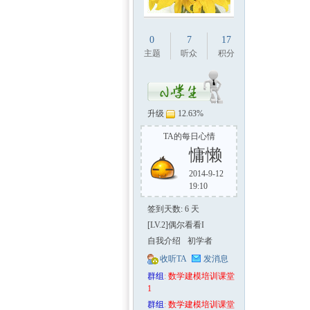
0
7
17
主题
听众
积分
升级
12.63%
TA的每日心情
慵懒
2014-9-12
19:10
签到天数: 6 天
[LV.2]偶尔看看I
自我介绍
初学者
收听TA
发消息
群组
:
数学建模培训课堂
1
群组
:
数学建模培训课堂