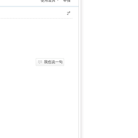
使用道具
举报
#
2
我也说一句