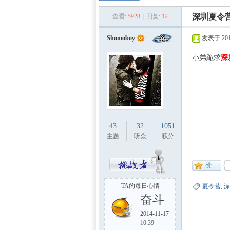
数学
»
›
›
深圳夏令
查看:
5928
|
回复:
12
Shomoboy
发表于 2013
小弟跪求
深
建模
43
32
1051
主题
听众
积分
TA的每日心情
夏令营
,
深
奋斗
2014-11-17
社
10:39