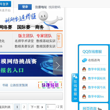
登录
注册地址
找回密码
快速开始
网络赛
国际赛
商务
TZMCM
CAMCM
Special
版主团队
专家团队
留
学
优化
名师学术讲堂
数模基础实训
>>
SS
数模美赛实训
数模国赛实训
在线咨询
数学中国淡妆
数学中国站长
价
书籍
公路投资预测
数学中国弓长
捷导航
家一等奖
大宗商品
数学中国fox
型
元胞自动机
证书下载
/ 2 页
返回列表
1
2
下一页