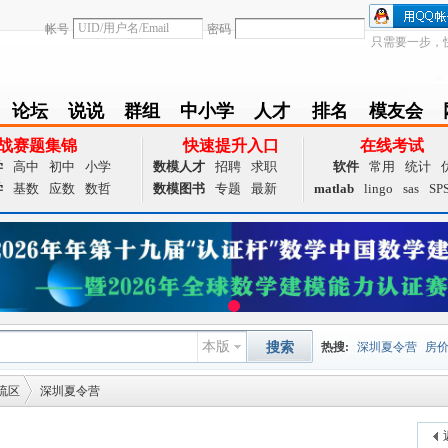
帐号
密码
只需要一步，
论坛
说说
群组
中小学
人才
排名
模友会
BBS
Follow
group
zxx
achieve
Ranklist
Club
战赛题集锦
快速提升入口
在线考试
学
高中
初中
小学
数模人才
招聘
求职
软件
常用
统计
学
基数
应数
数哲
数模图书
专题
最新
matlab
lingo
sas
SP
本版
搜索
热搜:
深圳夏令营
房
流区
深圳夏令营
数据挖掘
画图工具
国
夏令营
大数据
预测模