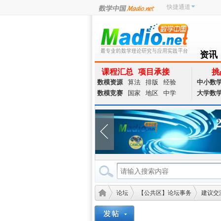
快捷通道
资讯
NEWS
课程汇总
项目承接
挑
数模资源
算法
排版
经验
中小数
数模竞赛
国家
地区
中学
大学数
论坛
【公共区】论坛事务
建议交