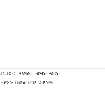
-7-18 23:49
|
只看该作者
|
招呼Ta
关注Ta
哪里有讨论群知道的话可以也告诉我吗
y- p, }( ~+ U/ E