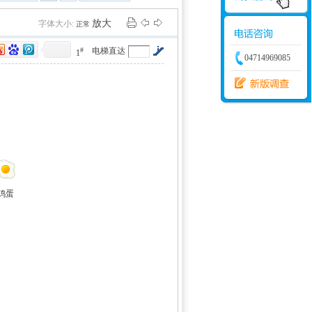
学建模
增加体力
比赛
放大
字体大小:
正常
#
电梯直达
1
04714969085
鸡蛋