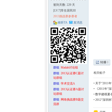
签到天数: 229 天
[LV.7]常住居民III
2013挑战赛参赛者
收听TA
发消息
区-
转播
0
群组
:
Matlab讨论组
相关帖子
群组
:
2013认证赛C题讨
论群组
•
关于“201
群组
:
学术交流A
更正）
•
《2011年
群组
:
2013认证赛A题讨
论群组
•
数学建模夏
数学
群组
:
网络挑战赛B题交
•
2012“深圳
流群