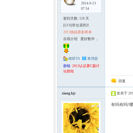
2014-9-13
07:54
签到天数: 116 天
[LV.6]常住居民II
2013挑战赛参赛者
自我介绍
爱好数学，
爱好数学与
实际生活的
应用。
收听TA
发消息
群组
:
2013认证赛C题讨
论群组
回复
xiang.hjc
发表于 2013
有吗有吗!