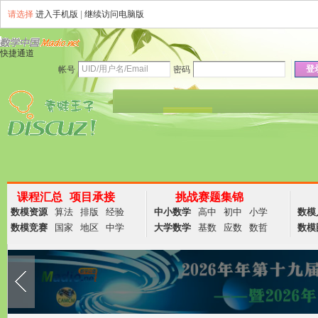
请选择
进入手机版
|
继续访问电脑版
快捷通道
登
帐号
密码
资讯
论坛
说说
群组
商务
课程汇总
项目承接
挑战赛题集锦
数模资源
算法
排版
经验
中小数学
高中
初中
小学
数模
数模竞赛
国家
地区
中学
大学数学
基数
应数
数哲
数模