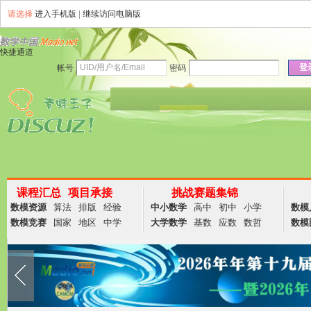
请选择
进入手机版
|
继续访问电脑版
快捷通道
登
帐号
密码
资讯
论坛
说说
群组
商务
课程汇总
项目承接
挑战赛题集锦
数模资源
算法
排版
经验
中小数学
高中
初中
小学
数模
数模竞赛
国家
地区
中学
大学数学
基数
应数
数哲
数模