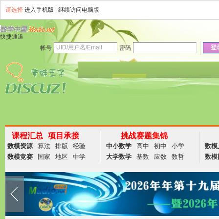
请选择
进入手机版
|
继续访问电脑版
快捷通道
登
帐号
密码
资讯
论坛
说说
群组
商务
课程汇总
项目承接
挑战赛题集锦
数模资源
算法
排版
经验
中小数学
高中
初中
小学
数模
数模竞赛
国家
地区
中学
大学数学
基数
应数
数哲
数模