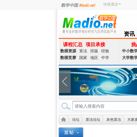
快捷通道
资讯
NEWS
课程汇总
项目承接
挑
数模资源
算法
排版
经验
中小数
数模竞赛
国家
地区
中学
大学数
论坛
算法论坛
灰色算法
大家多