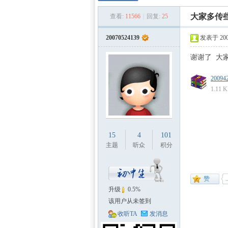
数学
»
›
›
›
大家多传
查看:
11566
|
回复:
25
20070524139
发表于 2009
谢谢了 大
200942
1.11
建模
15
4
101
主题
听众
积分
升级
0.5%
该用户从未签到
收听TA
发消息
社