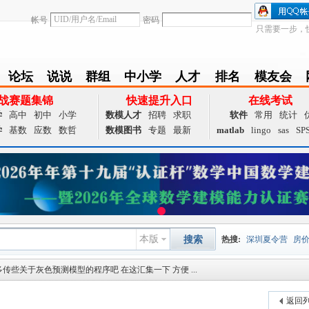
帐号
密码
只需要一步，
论坛
说说
群组
中小学
人才
排名
模友会
BBS
Follow
group
zxx
achieve
Ranklist
Club
战赛题集锦
快速提升入口
在线考试
学
高中
初中
小学
数模人才
招聘
求职
软件
常用
统计
学
基数
应数
数哲
数模图书
专题
最新
matlab
lingo
sas
SP
本版
搜索
热搜:
深圳夏令营
房
传些关于灰色预测模型的程序吧 在这汇集一下 方便 ...
数据挖掘
画图工具
国
夏令营
大数据
预测模
返回