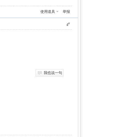
使用道具
举报
#
4
我也说一句