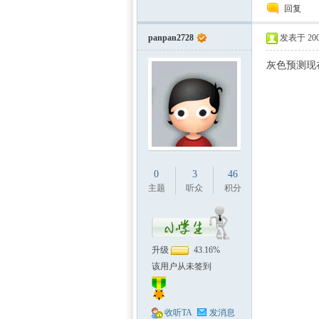
回复
panpan2728
发表于 2009
灰色预测现
0
3
46
主题
听众
积分
升级
43.16%
该用户从未签到
收听TA
发消息