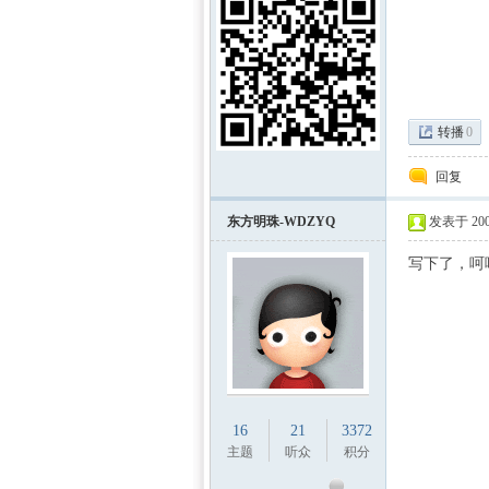
转播
0
回复
区-
东方明珠-WDZYQ
发表于 2009
写下了，呵
数学
16
21
3372
主题
听众
积分