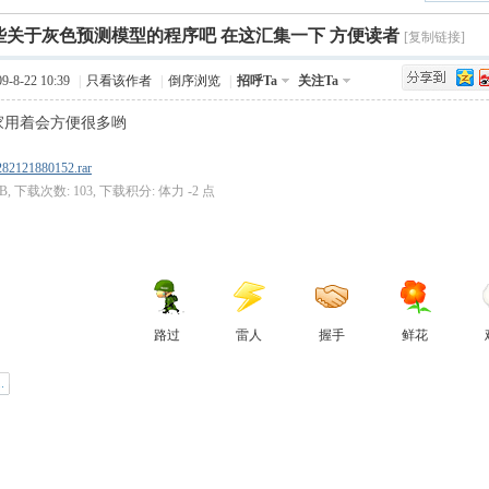
些关于灰色预测模型的程序吧 在这汇集一下 方便读者
Q值法
规划
证书
数
[复制链接]
-8-22 10:39
|
只看该作者
|
倒序浏览
|
招呼Ta
关注Ta
成绩
挑战赛
家用着会方便很多哟
82121880152.rar
 KB, 下载次数: 103, 下载积分: 体力 -2 点
路过
雷人
握手
鲜花