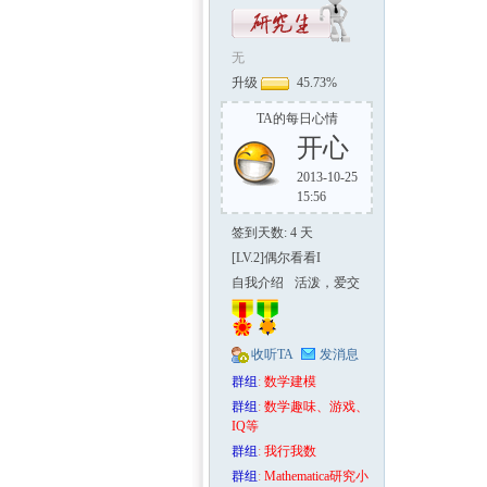
无
升级
45.73%
TA的每日心情
开心
中国
2013-10-25
15:56
签到天数: 4 天
[LV.2]偶尔看看I
自我介绍
活泼，爱交
友
收听TA
发消息
群组
:
数学建模
群组
:
数学趣味、游戏、
IQ等
群组
:
我行我数
群组
:
Mathematica研究小