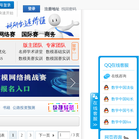
登录
注册地址
找回密码
快速开始
网络赛
国际赛
商务
TZMCM
CAMCM
Special
版主团队
专家团队
留
学
优化
名师学术讲堂
数模基础实训
>>
SS
数模美赛实训
数模国赛实训
在线咨询
数学中国淡妆
数学中国站长
价
书籍
公路投资预测
数学中国弓长
捷导航
家一等奖
大宗商品
数学中国fox
型
元胞自动机
证书下载
/ 3 页
列表
1
2
3
下一页