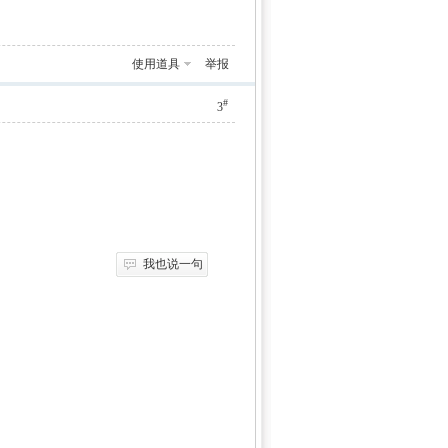
使用道具
举报
#
3
我也说一句