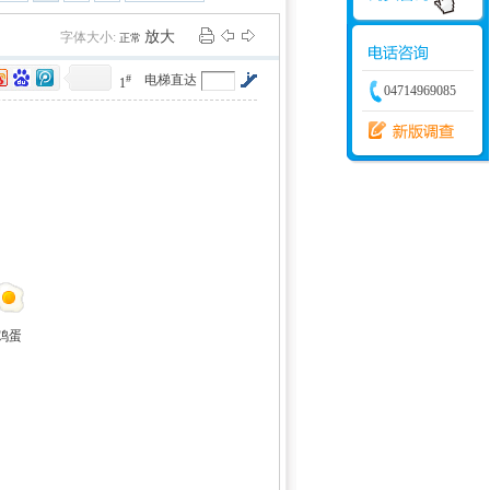
学建模
增加体力
比赛
放大
字体大小:
正常
#
电梯直达
1
04714969085
鸡蛋