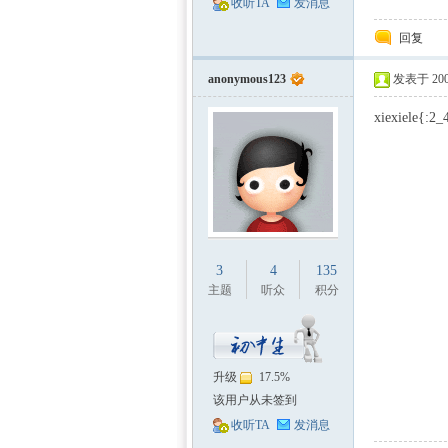
收听TA
发消息
回复
anonymous123
发表于 2009
xiexiele{:2_
3
4
135
主题
听众
积分
升级
17.5%
该用户从未签到
收听TA
发消息