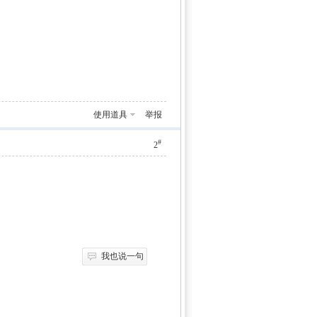
使用道具
举报
#
2
我也说一句