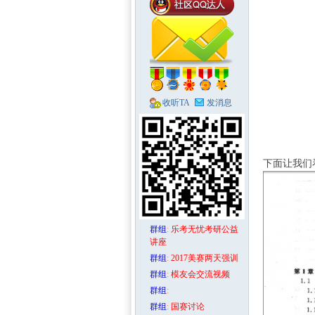
收听TA
发消息
区-
下面让我们
群组
:
乐考无忧考研公益
讲座
群组
:
2017美赛两天强训
数学
群组
:
模友会交流视频
群组
:
群组
:
国赛讨论