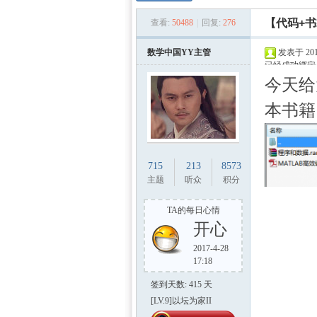
数学
»
›
›
【代码+书
查看:
50488
|
回复:
276
数学中国YY主管
发表于 2017
已经成功绑定
今天给
本书籍
建模
715
213
8573
主题
听众
积分
TA的每日心情
开心
2017-4-28
17:18
签到天数: 415 天
[LV.9]以坛为家II
社