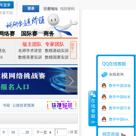
登录
注册地址
找回密码
快速开始
网络赛
国际赛
商务
TZMCM
CAMCM
Special
版主团队
专家团队
留
学
优化
名师学术讲堂
数模基础实训
>>
SS
数模美赛实训
数模国赛实训
在线咨询
数学中国淡妆
数学中国站长
价
书籍
公路投资预测
数学中国弓长
捷导航
家一等奖
大宗商品
数学中国fox
型
元胞自动机
证书下载
/ 28 页
9
10
... 28
下一页