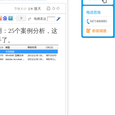
学建模
增加体力
比赛
放大
字体大小:
正常
0
#
电梯直达
1
04714969085
用：25个案例分析，这
手了。