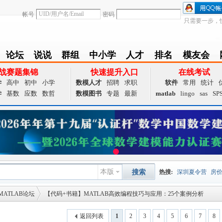
帐号
密码
只需要一步，
论坛
说说
群组
中小学
人才
排名
模友会
BBS
Follow
group
zxx
achieve
Ranklist
Club
战赛题集锦
快速提升入口
在线考试
学
高中
初中
小学
数模人才
招聘
求职
软件
常用
统计
学
基数
应数
数哲
数模图书
专题
最新
matlab
lingo
sas
SP
本版
搜索
热搜:
深圳夏令营
房
MATLAB论坛
【代码+书籍】MATLAB高效编程技巧与应用：25个案例分析
数据挖掘
画图工具
国
夏令营
大数据
预测模
返回列表
1
2
3
4
5
6
7
8