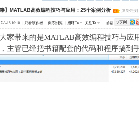
›
籍】MATLAB高效编程技巧与应用：25个案例分析
Q值法
规划
证书
数
[复制链接]
-3-16 10:10
|
只看该作者
|
倒序浏览
|
招呼Ta
关注Ta
|
邮箱
成绩
挑战赛
大家带来的是MATLAB高效编程技巧与应
，主管已经把书籍配套的代码和程序搞到