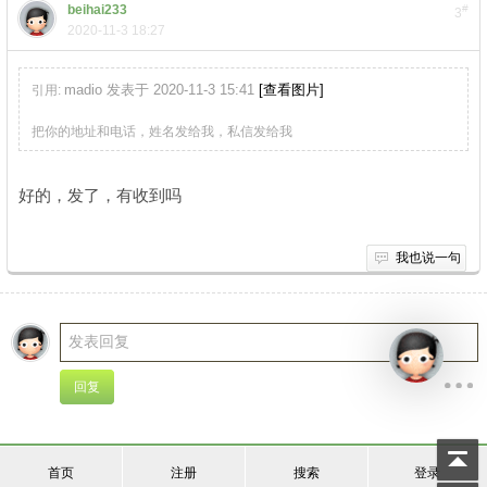
beihai233
#
3
2020-11-3 18:27
madio 发表于 2020-11-3 15:41
[查看图片]
引用:
4 Y& b6 c1 _, _ W: ?( H.
}; ~
把你的地址和电话，姓名发给我，私信发给我
# }+ y5 G, t6 }/ e
好的，发了，有收到吗
我也说一句
首页
注册
搜索
登录