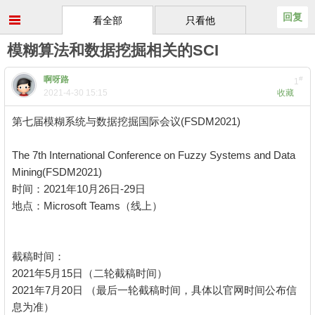
回复
看全部
只看他
模糊算法和数据挖掘相关的SCI
啊呀路
#
1
2021-4-30 15:15
收藏
第七届模糊系统与数据挖掘国际会议(FSDM2021)
1 M5 u4 c0 _8 S1
]: T
The 7th International Conference on Fuzzy Systems and Data
Mining(FSDM2021)
时间：2021年10月26日-29日
6 e$ i5 `0 [" i7 L I3 `
地点：Microsoft Teams（线上）
. Z, I% d$ x4 X6 `3 a3 [
7 J+ v* Z4 l! |& U C
* o1 X! ?' ]! k1 ^8 \9 A' z
截稿时间：
2021年5月15日（二轮截稿时间）
( l$ @3 k. D8 w+ t
2021年7月20日 （最后一轮截稿时间，具体以官网时间公布信
息为准）
$ [+ ?) C- H. y) U