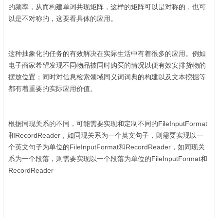
的频率，从而构建单词共现矩阵，这样的矩阵可以是对称的，也可
以是不对称的，这要看具体的应用。
$ Z; S* X$ V$ R/ M; n, ^
这种抽象化的任务的有效解决在实际生活中有着很多的应用。例如
电子商家希望发现不同物品被同时购买的情况以便有效安排货物的
摆放位置；同时对信息检索领域同义词词典的构建以及文本挖掘等
都有着重要的实际应用价值。
6 n3 z0 |* \2 w) k4 z
2 G$ l+ g' \0 ]2 R
根据同现关系的不同，可能需要实现和定制不同的FileInputFormat
和RecordReader，如同现关系为一个英文句子，则需要实现以一
个英文句子为单位的FileInputFormat和RecordReader，如同现关
系为一个段落，则需要实现以一个段落为单位的FileInputFormat和
RecordReader
/ A6 V) B9 n# L L3 v9 n. [
& `, C9 | A% I) N: i" B r% U0 ?
% K% u+ y8 E# y: A5 P; }( V/ c O