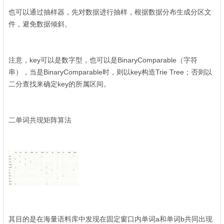
( y: W5 b) w7 f! ?
也可以通过抽样器，先对数据进行抽样，根据数据分布生成分区文
件，避免数据倾斜。
k7 w7 t- W/ g$ ^
5 `) K1 r6 Z0 V: ~; j8 g6 L
注意，key可以是数字型，也可以是BinaryComparable（字符
串），当是BinaryComparable时，则以key构造Trie Tree；否则以
二分查找来确定key的所属区间。
# k9 q9 o3 @! p% K( Q
二单词共现矩阵算法
4 S2 V% b" x% o/ C7 T' l
0 J" Y& \6 |8 y2 x3 i* j% W. j
其目的是在海量语料库中发现在固定窗口内单词a和单词b共同出现