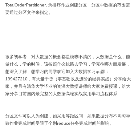
TotalOrderPartitioner, 为排序作业创建分区，分区中数据的范围需
要通过分区文件来指定。
6 W4 b3 b( t% w
5 _& x, `9 h* J1 E2 Z" k' [$ J) ]
! q: k3 g+ d* K7 P
很多初学者，对大数据的概念都是模糊不清的，大数据是什么，能
做什么，学的时候，该按照什么线路去学习，学完往哪方面发展，
想深入了解，想学习的同学欢迎加入大数据学习qq群：
199427210，有大量干货（零基础以及进阶的经典实战）分享给大
家，并且有清华大学毕业的资深大数据讲师给大家免费授课，给大
家分享目前国内最完整的大数据高端实战实用学习流程体系
" W5 C$ h- Y4 _3 ^: o& \5 K- Z6 M
' [- f9 q% Q7 Q2 M6 h/ R+ F& A9 Q- [
分区文件可以人为创建，如采用等距区间，如果数据分布不均匀导
致作业完成时间受限于个别reduce任务完成时间的影响。
$ C5 @$ T& X/ @1 D