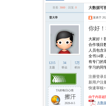
数学
»
›
›
大数据可
查看:
3660
|
回复:
0
普大帝
发表于 2024
你好！
a0 d5 T3 D' K) o
大家好！
合作项目
人员包含
建模
全书14
有专门的
1215
34
5万
学习的同
主题
听众
积分
0 w' \' D% o& |5 
注册登录
新用户注册，
快速审核
TA的每日心情
}3 }$ x$ M. x
擦汗
由于内容超
社
大数据
2026-8-5