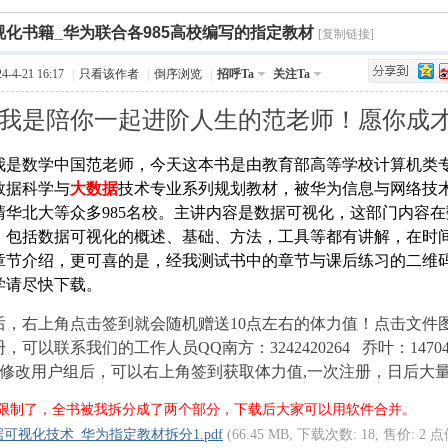
›
视化书籍_华为联合各985高校编写的指定教材
Q值法
规划
证书
数
[复制链接]
-4-21 16:17
|
只看该作者
|
倒序浏览
|
招呼Ta
关注Ta
成绩
挑战赛
我是陪你一起进阶人生的范老师！愿你成
我是数学中国范老师，今天这本书是由
教育部高等学校计算机类专
数据科学与
大数据
技术专业系列规划教材，被
华为信息与网络技
清华北大等众多985名校。主讲内容是数据可视化，这部门内容
章，包括数据可视化的概述、基础、方法，工具等都有讲解，在时
章节介绍，更可喜的是，经我测试书中的章节与课后练习的二维
学请尽快下载。
4 E$ `% m' {+ {; M% q: ?4 d
b1 I/ s& x
后，右上角点击签到就会随机赠送10点左右的体力值！点击文件
可以联系我们的工作人员QQ南方：3242420264 乔叶：1470495
+修改用户组后，可以右上角签到获取体力值,一次注册，日后大
限制了，全书被我拆分成了两个部分，下载后大家可以用软件合并。
可视化技术_华为指定教材拆分1.pdf
(66.45 MB, 下载次数: 18, 售价: 2 