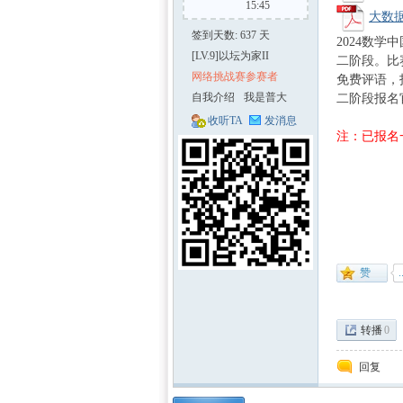
15:45
大数据
签到天数: 637 天
2024数
[LV.9]以坛为家II
二阶段。比
网络挑战赛参赛者
免费评语，
自我介绍
我是普大
二阶段报名官网：h
帝，拼搏奋
收听TA
发消息
进，一往无
注：已报名
前。
区-
转播
0
数学
回复