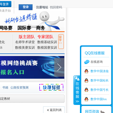
登录
注册地址
找回密码
快速开始
网络赛
国际赛
商务
TZMCM
CAMCM
Special
版主团队
专家团队
留
学
优化
名师学术讲堂
数模基础实训
>>
SS
数模美赛实训
数模国赛实训
在线咨询
数学中国淡妆
数学中国站长
价
书籍
公路投资预测
数学中国弓长
捷导航
指定教材
家一等奖
大宗商品
数学中国fox
型
元胞自动机
证书下载
返回列表