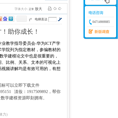
学建模
增加体力
比赛
放大
字体大小:
正常
#
电梯直达
1
04714969085
才！助你成长！
9 h" e0 k% @3 `9 I;
业教学指导委员会-华为ICT产学
术学院列为指定教材，参编教材的
在数学建模论文中也是很重要的，
间、比例、关系、文本的可视化上
码视频讲解均是有效可用的，有想
图标可以立即下载文件
151 淡妆：1917509892，帮你
量数学建模资源即刻拥有
。
- h3 r x; P(
点体力)