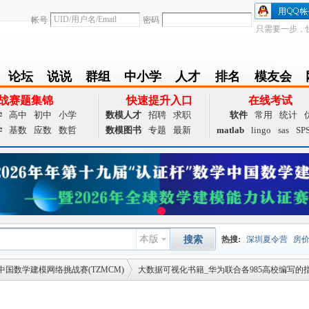
帐号
密码
只需要一步，
论坛
说说
群组
中小学
人才
排名
模友会
BBS
Follow
group
zxx
achieve
Ranklist
Club
战赛题集锦
快速提升入口
在线考试
学
高中
初中
小学
数模人才
招聘
求职
软件
常用
统计
学
基数
应数
数哲
数模图书
专题
最新
matlab
lingo
sas
SP
本版
搜索
热搜:
深圳夏令营
房
中国数学建模网络挑战赛(TZMCM)
大数据可视化书籍_华为联合各985高校编写的
数据挖掘
画图工具
国
夏令营
大数据
预测模