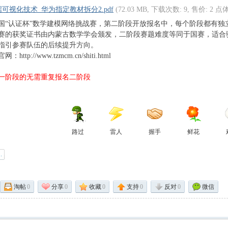
可视化技术_华为指定教材拆分2.pdf
(72.03 MB, 下载次数: 9, 售价: 2 点
学中国“认证杯”数学建模网络挑战赛，第二阶段开放报名中，每个阶段都有
赛的获奖证书由内蒙古数学学会颁发，二阶段赛题难度等同于国赛，适合
指引参赛队伍的后续提升方向。
ttp://www.tzmcm.cn/shiti.html
一阶段的无需重复报名二阶段
路过
雷人
握手
鲜花
淘帖
0
分享
0
收藏
0
支持
0
反对
0
微信