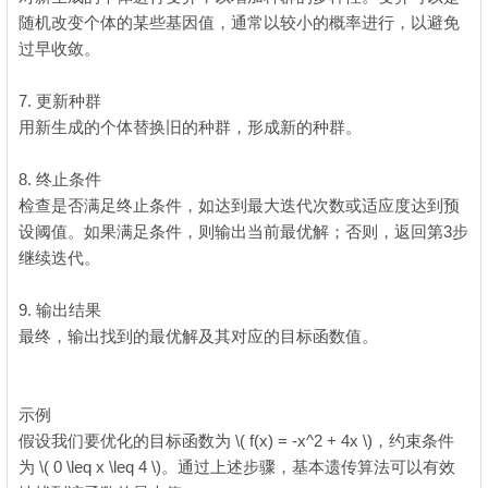
随机改变个体的某些基因值，通常以较小的概率进行，以避免
过早收敛。
7. 更新种群
用新生成的个体替换旧的种群，形成新的种群。
& {# F. ^5 n, c, h S
8. 终止条件
" T$ Z! V# g7 A1 w/ E: B$ L; m
检查是否满足终止条件，如达到最大迭代次数或适应度达到预
设阈值。如果满足条件，则输出当前最优解；否则，返回第3步
继续迭代。
) @& ?0 W, K1 B c& E5 q
9. 输出结果
- F, I; e& B% h. D$ S% ] w- ~5 C
最终，输出找到的最优解及其对应的目标函数值。
; o" x2 s- ^& I, R:
j0 k# e, T% K
2 }9 B+ S, n3 Y; v
示例
假设我们要优化的目标函数为 \( f(x) = -x^2 + 4x \)，约束条件
为 \( 0 \leq x \leq 4 \)。通过上述步骤，基本遗传算法可以有效