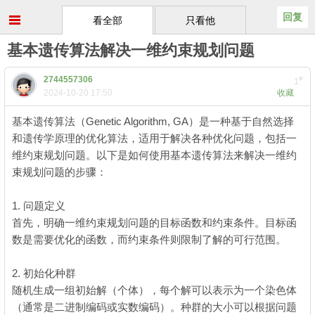
回复
看全部
只看他
基本遗传算法解决一维约束规划问题
2744557306
#
1
2024-10-20 17:50
收藏
基本遗传算法（Genetic Algorithm, GA）是一种基于自然选择
和遗传学原理的优化算法，适用于解决各种优化问题，包括一
维约束规划问题。以下是如何使用基本遗传算法来解决一维约
束规划问题的步骤：
1. 问题定义
首先，明确一维约束规划问题的目标函数和约束条件。目标函
数是需要优化的函数，而约束条件则限制了解的可行范围。
: D* `# u7 y" T
2. 初始化种群
. Z2 E% K2 b3 C+ A, \; [) l5 i
随机生成一组初始解（个体），每个解可以表示为一个染色体
（通常是二进制编码或实数编码）。种群的大小可以根据问题