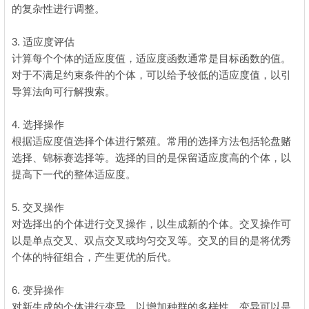
的复杂性进行调整。
5 t$ x% b& a# u; `+ D
$ e2 B! |1 x1 s& k8 [! m) ]5 f
3. 适应度评估
: A+ Y2 V# z9 T7 ?! r3 @* q
计算每个个体的适应度值，适应度函数通常是目标函数的值。
对于不满足约束条件的个体，可以给予较低的适应度值，以引
导算法向可行解搜索。
7 f6 J/ A$ s3 }' H# v
4. 选择操作
根据适应度值选择个体进行繁殖。常用的选择方法包括轮盘赌
选择、锦标赛选择等。选择的目的是保留适应度高的个体，以
提高下一代的整体适应度。
5. 交叉操作
对选择出的个体进行交叉操作，以生成新的个体。交叉操作可
以是单点交叉、双点交叉或均匀交叉等。交叉的目的是将优秀
个体的特征组合，产生更优的后代。
! y/ ?* P4 M% a- }
6. 变异操作
对新生成的个体进行变异，以增加种群的多样性。变异可以是