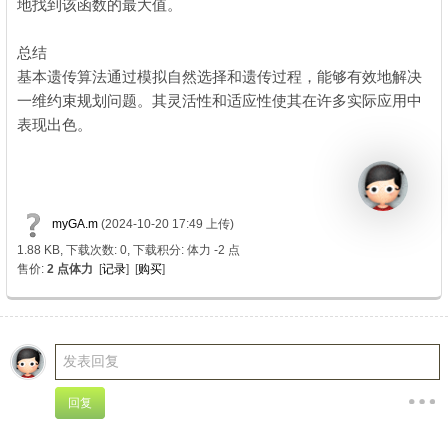
地找到该函数的最大值。
D& M3 `6 s: o4 V' H
5 t$ {) Y U, `7 i* ?
总结
基本遗传算法通过模拟自然选择和遗传过程，能够有效地解决
一维约束规划问题。其灵活性和适应性使其在许多实际应用中
表现出色。
- ~0 ]1 q& p: H `6 B
myGA.m
(2024-10-20 17:49 上传)
1.88 KB, 下载次数: 0, 下载积分: 体力 -2 点
售价:
2 点体力
[
记录
] [
购买
]