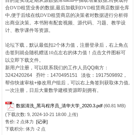
目的是实现定期从源数据库sakila中抽取增量数据,转换成符
合DVD租赁业务的数据,最后加载到DVD租赁商店数据仓库
中,便于后续在线DVD租赁商店的决策者对数据进行分析得
出商业决策。本书附有配套视频、源代码、习题、教学设
计、教学课件等资源。
& j" o4 k2 l* r+ h0 F
论坛下载，默认最低扣2个体力值，注册登录后，右上角点
击签到就会随机赠送10点左右的体力值！点击文件图标可
以立即下载文件。
新用户注册，可以联系我们的工作人员QQ南方：
3242420264 乔叶：1470495151 淡妆：1917509892，
帮你快速审核+修改用户组后，可以右上角签到获取体力值,
一次注册，日后大量数学建模资源即刻拥有
。
8 z' W# D; Y- i# l6 p"
a) X% U
数据清洗_黑马程序员_清华大学_2020.3.pdf
(60.81 MB)
(下载次数: 9, 2024-10-21 18:00 上传)
售价: 2 点体力
[记录]
下载积分: 体力 -2 点