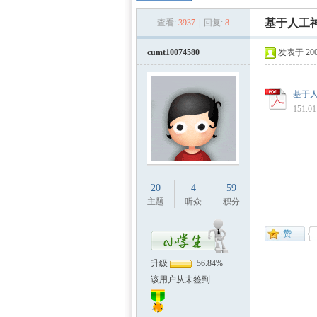
数学
»
›
›
基于人工
查看:
3937
|
回复:
8
cumt10074580
发表于 2009
基于人
151.
建模
20
4
59
主题
听众
积分
升级
56.84%
该用户从未签到
社