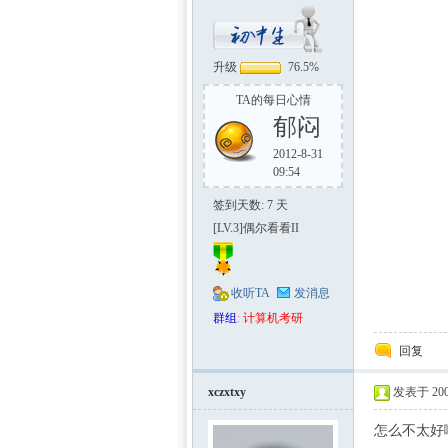
升级
76.5%
TA的每日心情
郁闷
2012-8-31
09:54
签到天数: 7 天
[LV.3]偶尔看看II
收听TA
发消息
群组
:
计算机考研
回复
xczxtxy
发表于 2009
怎么不太好