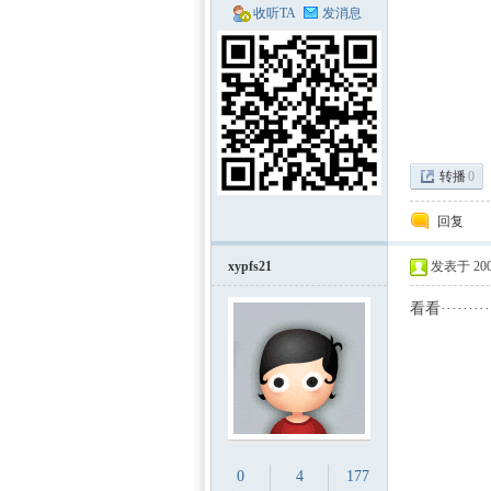
收听TA
发消息
转播
0
区-
回复
xypfs21
发表于 2009
看看·········
数学
0
4
177