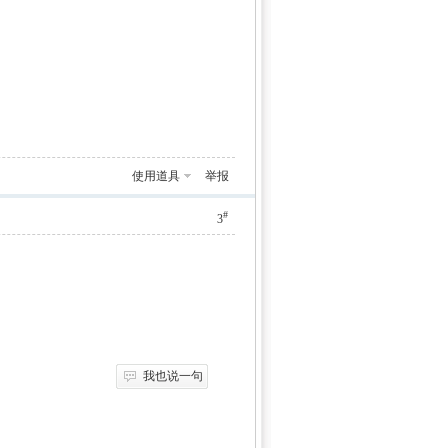
使用道具
举报
#
3
我也说一句