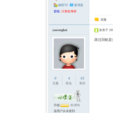
收听TA
发消息
群组
:
计算机考研
回复
yaoconghai
发表于 2009
路过回帖是
0
4
63
主题
听众
积分
升级
61.05%
该用户从未签到