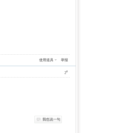
使用道具
举报
#
2
我也说一句