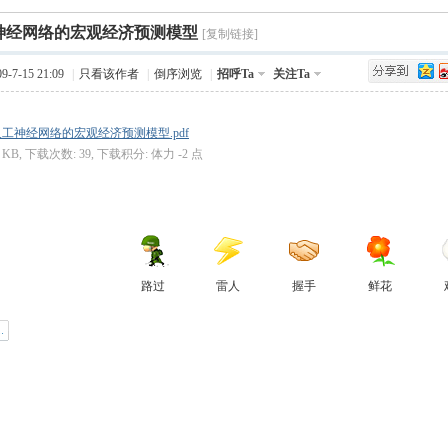
›
神经网络的宏观经济预测模型
Q值法
规划
证书
数
[复制链接]
-7-15 21:09
|
只看该作者
|
倒序浏览
|
招呼Ta
关注Ta
成绩
挑战赛
工神经网络的宏观经济预测模型.pdf
01 KB, 下载次数: 39, 下载积分: 体力 -2 点
路过
雷人
握手
鲜花