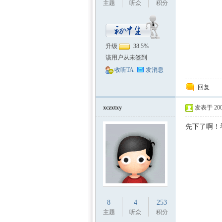
主题
听众
积分
升级
38.5%
该用户从未签到
中国
收听TA
发消息
回复
xczxtxy
发表于 2009
先下了啊！
8
4
253
主题
听众
积分