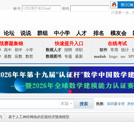
帐号
密码
只需要一步，
论坛
说说
群组
中小学
人才
排名
模友会
BBS
Follow
group
zxx
achieve
Ranklist
Club
战赛题集锦
快速提升入口
在线考试
学
高中
初中
小学
数模人才
招聘
求职
软件
常用
统计
学
基数
应数
数哲
数模图书
专题
最新
matlab
lingo
sas
SP
本版
搜索
热搜:
深圳夏令营
房
习
基于人工神经网络的宏观经济预测模型
数据挖掘
画图工具
国
夏令营
大数据
预测模