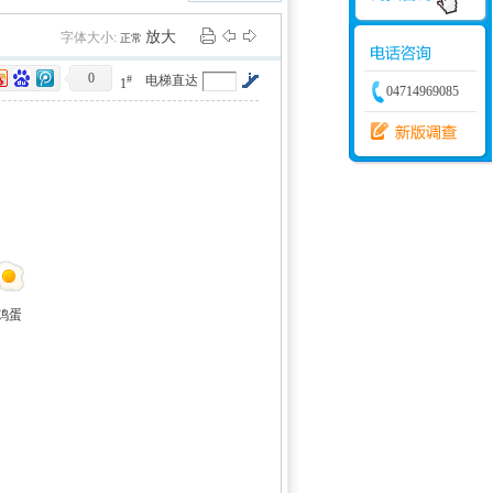
学建模
增加体力
比赛
放大
字体大小:
正常
0
#
电梯直达
1
04714969085
鸡蛋