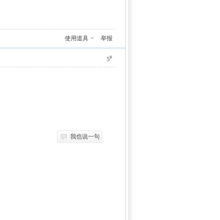
使用道具
举报
#
5
我也说一句