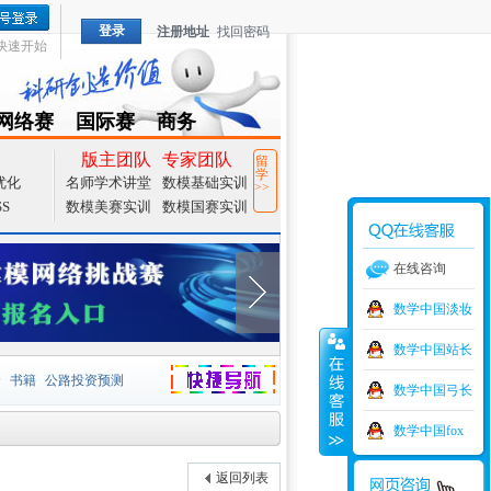
登录
注册地址
找回密码
快速开始
网络赛
国际赛
商务
TZMCM
CAMCM
Special
版主团队
专家团队
留
学
优化
名师学术讲堂
数模基础实训
>>
SS
数模美赛实训
数模国赛实训
在线咨询
数学中国淡妆
数学中国站长
价
书籍
公路投资预测
数学中国弓长
捷导航
家一等奖
大宗商品
数学中国fox
型
元胞自动机
证书下载
返回列表