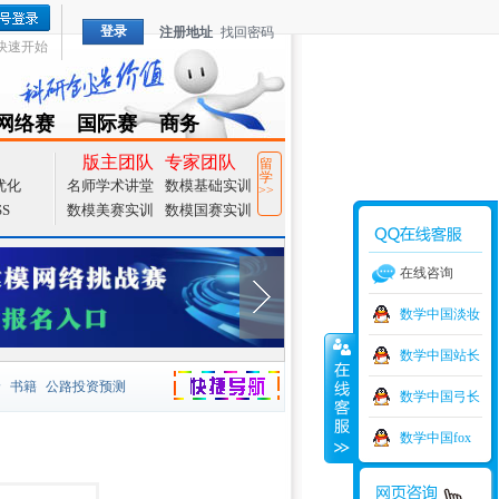
登录
注册地址
找回密码
快速开始
网络赛
国际赛
商务
TZMCM
CAMCM
Special
版主团队
专家团队
留
学
优化
名师学术讲堂
数模基础实训
>>
SS
数模美赛实训
数模国赛实训
在线咨询
数学中国淡妆
数学中国站长
价
书籍
公路投资预测
数学中国弓长
捷导航
家一等奖
大宗商品
数学中国fox
型
元胞自动机
证书下载