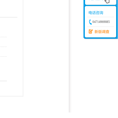
学建模
增加体力
比赛
04714969085