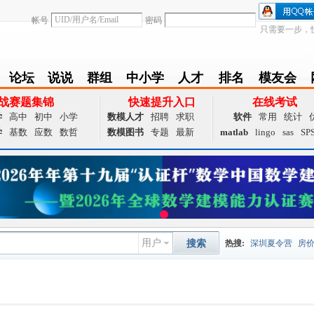
帐号
密码
只需要一步，
论坛
说说
群组
中小学
人才
排名
模友会
BBS
Follow
group
zxx
achieve
Ranklist
Club
战赛题集锦
快速提升入口
在线考试
学
高中
初中
小学
数模人才
招聘
求职
软件
常用
统计
学
基数
应数
数哲
数模图书
专题
最新
matlab
lingo
sas
SP
用户
搜索
热搜:
深圳夏令营
房
数据挖掘
画图工具
国
夏令营
大数据
预测模