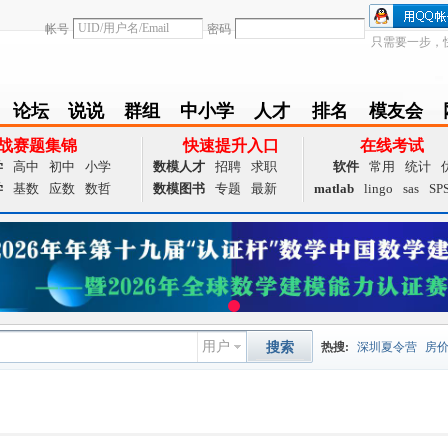
帐号
密码
只需要一步，
论坛
说说
群组
中小学
人才
排名
模友会
BBS
Follow
group
zxx
achieve
Ranklist
Club
战赛题集锦
快速提升入口
在线考试
学
高中
初中
小学
数模人才
招聘
求职
软件
常用
统计
学
基数
应数
数哲
数模图书
专题
最新
matlab
lingo
sas
SP
用户
搜索
热搜:
深圳夏令营
房
数据挖掘
画图工具
国
夏令营
大数据
预测模