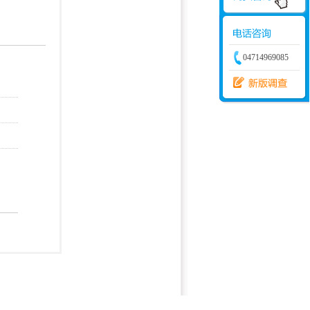
学建模
增加体力
比赛
04714969085