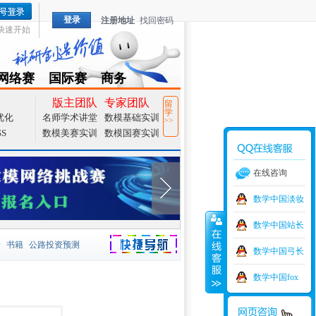
登录
注册地址
找回密码
快速开始
网络赛
国际赛
商务
TZMCM
CAMCM
Special
版主团队
专家团队
留
学
优化
名师学术讲堂
数模基础实训
>>
SS
数模美赛实训
数模国赛实训
在线咨询
数学中国淡妆
数学中国站长
价
书籍
公路投资预测
数学中国弓长
捷导航
家一等奖
大宗商品
数学中国fox
型
元胞自动机
证书下载