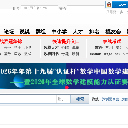
帐号
密码
只需要一步，
论坛
说说
群组
中小学
人才
排名
模友会
BBS
Follow
group
zxx
achieve
Ranklist
Club
战赛题集锦
快速提升入口
在线考试
学
高中
初中
小学
数模人才
招聘
求职
软件
常用
统计
学
基数
应数
数哲
数模图书
专题
最新
matlab
lingo
sas
SP
用户
搜索
热搜:
深圳夏令营
房
数据挖掘
画图工具
国
夏令营
大数据
预测模