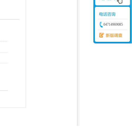
学建模
增加体力
比赛
04714969085