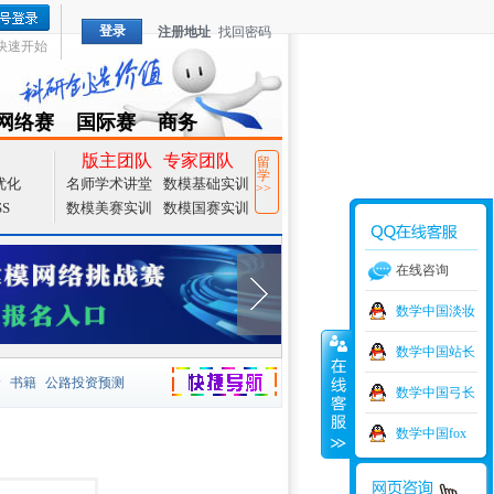
登录
注册地址
找回密码
快速开始
网络赛
国际赛
商务
TZMCM
CAMCM
Special
版主团队
专家团队
留
学
优化
名师学术讲堂
数模基础实训
>>
SS
数模美赛实训
数模国赛实训
在线咨询
数学中国淡妆
数学中国站长
价
书籍
公路投资预测
数学中国弓长
捷导航
家一等奖
大宗商品
数学中国fox
型
元胞自动机
证书下载