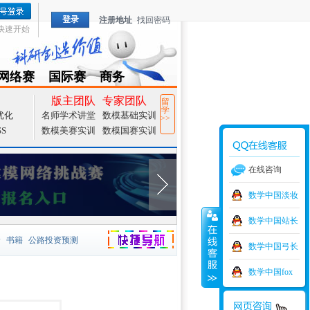
登录
注册地址
找回密码
快速开始
网络赛
国际赛
商务
TZMCM
CAMCM
Special
版主团队
专家团队
留
学
优化
名师学术讲堂
数模基础实训
>>
SS
数模美赛实训
数模国赛实训
在线咨询
数学中国淡妆
数学中国站长
价
书籍
公路投资预测
数学中国弓长
捷导航
家一等奖
大宗商品
数学中国fox
型
元胞自动机
证书下载