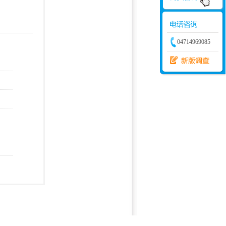
学建模
增加体力
比赛
04714969085