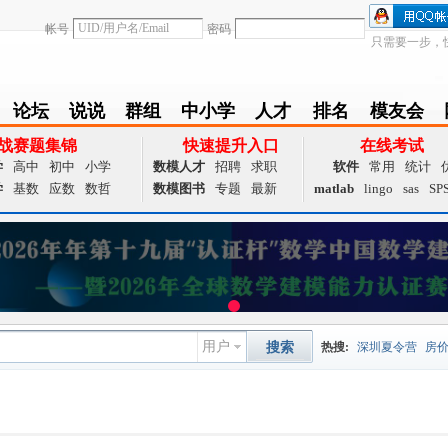
帐号
密码
只需要一步，
论坛
说说
群组
中小学
人才
排名
模友会
BBS
Follow
group
zxx
achieve
Ranklist
Club
战赛题集锦
快速提升入口
在线考试
学
高中
初中
小学
数模人才
招聘
求职
软件
常用
统计
学
基数
应数
数哲
数模图书
专题
最新
matlab
lingo
sas
SP
用户
搜索
热搜:
深圳夏令营
房
数据挖掘
画图工具
国
夏令营
大数据
预测模