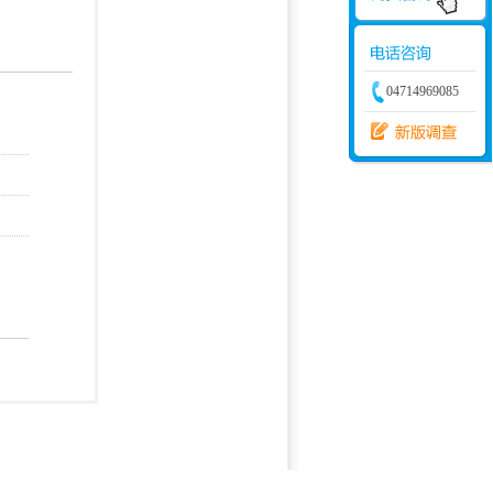
学建模
增加体力
比赛
04714969085