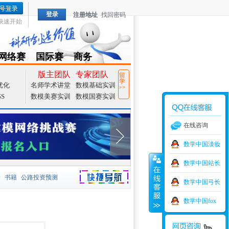
登录
注册地址
找回密码
快速开始
网络赛
国际赛
商务
TZMCM
CAMCM
Special
版主团队
专家团队
留
学
优化
名师学术讲堂
数模基础实训
>>
SS
数模美赛实训
数模国赛实训
在线咨询
数学中国淡妆
数学中国站长
价
书籍
公路投资预测
数学中国弓长
捷导航
家一等奖
大宗商品
数学中国fox
型
元胞自动机
证书下载