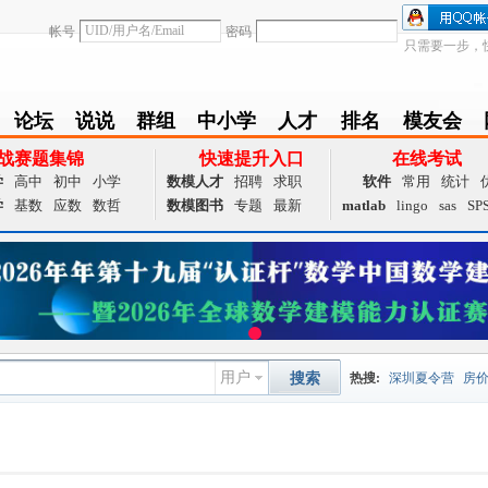
帐号
密码
只需要一步，
论坛
说说
群组
中小学
人才
排名
模友会
BBS
Follow
group
zxx
achieve
Ranklist
Club
战赛题集锦
快速提升入口
在线考试
学
高中
初中
小学
数模人才
招聘
求职
软件
常用
统计
学
基数
应数
数哲
数模图书
专题
最新
matlab
lingo
sas
SP
用户
搜索
热搜:
深圳夏令营
房
数据挖掘
画图工具
国
夏令营
大数据
预测模