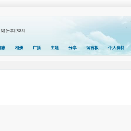
复制]
[分享]
[RSS]
日志
相册
广播
主题
分享
留言板
个人资料