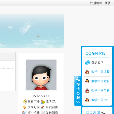
注册地址
登录
在线咨询
数学中国淡妆
数学中国站长
数学中国弓长
1597953906
数学中国fox
查看广播
收听TA
加为好友
给我留言
打个招呼
发送消息