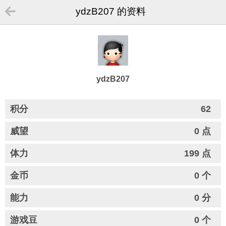
ydzB207 的资料
ydzB207
积分
62
威望
0 点
体力
199 点
金币
0 个
能力
0 分
游戏豆
0 个