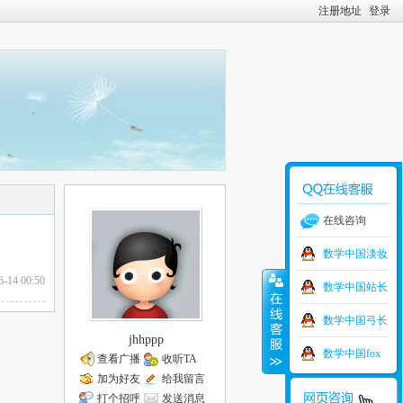
注册地址
登录
在线咨询
数学中国淡妆
6-14 00:50
数学中国站长
数学中国弓长
jhhppp
数学中国fox
查看广播
收听TA
加为好友
给我留言
打个招呼
发送消息