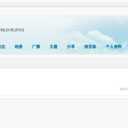
复制]
[分享]
[RSS]
日志
相册
广播
主题
分享
留言板
个人资料
2026-