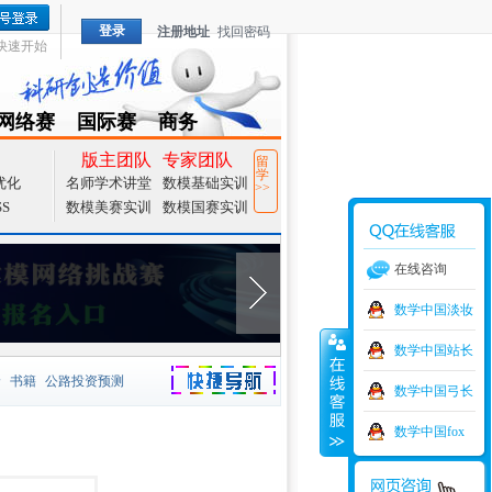
登录
注册地址
找回密码
快速开始
网络赛
国际赛
商务
TZMCM
CAMCM
Special
版主团队
专家团队
留
学
优化
名师学术讲堂
数模基础实训
>>
SS
数模美赛实训
数模国赛实训
在线咨询
数学中国淡妆
数学中国站长
价
书籍
公路投资预测
数学中国弓长
捷导航
家一等奖
大宗商品
数学中国fox
型
元胞自动机
证书下载