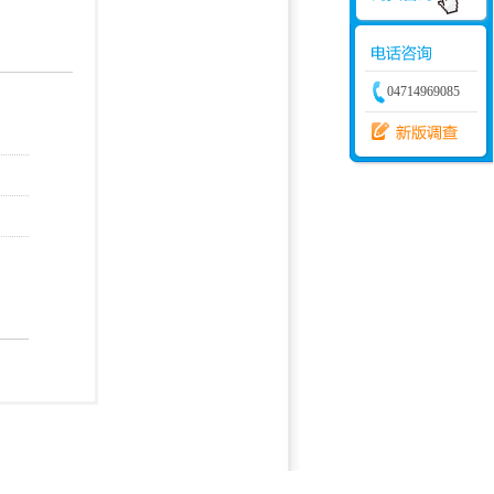
学建模
增加体力
比赛
04714969085