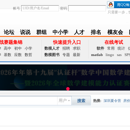
帐号
密码
只需要一步，
论坛
说说
群组
中小学
人才
排名
模友会
BBS
Follow
group
zxx
achieve
Ranklist
Club
战赛题集锦
快速提升入口
在线考试
学
高中
初中
小学
数模人才
招聘
求职
软件
常用
统计
学
基数
应数
数哲
数模图书
专题
最新
matlab
lingo
sas
SP
用户
搜索
热搜:
深圳夏令营
房
数据挖掘
画图工具
国
夏令营
大数据
预测模