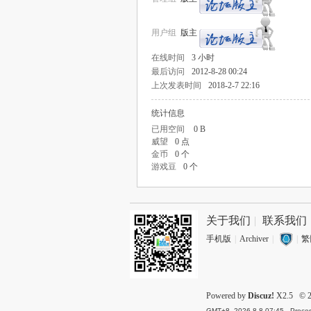
用户组
版主
在线时间
3 小时
最后访问
2012-8-28 00:24
上次发表时间
2018-2-7 22:16
统计信息
已用空间
0 B
威望
0 点
金币
0 个
游戏豆
0 个
关于我们
|
联系我们
手机版
|
Archiver
|
|
繁
Powered by
Discuz!
X2.5
© 2
GMT+8, 2026-8-8 07:45
, Proces