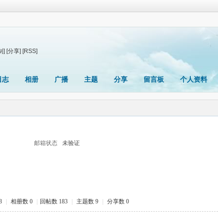
制]
[分享]
[RSS]
日志
相册
广播
主题
分享
留言板
个人资料
邮箱状态
未验证
3
|
相册数 0
|
回帖数 183
|
主题数 9
|
分享数 0