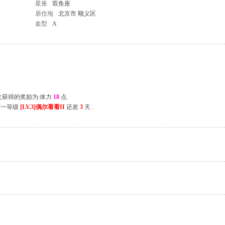
星座
双鱼座
居住地
北京市 顺义区
血型
A
上次获得的奖励为:体力
18
点.
下一等级
[LV.3]偶尔看看II
还差
3
天 .