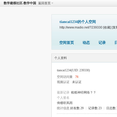
数学建模社区-数学中国
返回首页
tiancai1234的个人空间
http://www.madio.net/?239330
[收藏]
[复
空间首页
动态
记录
个人资料
tiancai1234
(UID: 239330)
空间访问量
76
视频认证
未认证
最新记录
粗糙神经网络？？
个人签名
倚楼听风雨
统计信息
好友数 29
|
记录数 23
|
日志数 