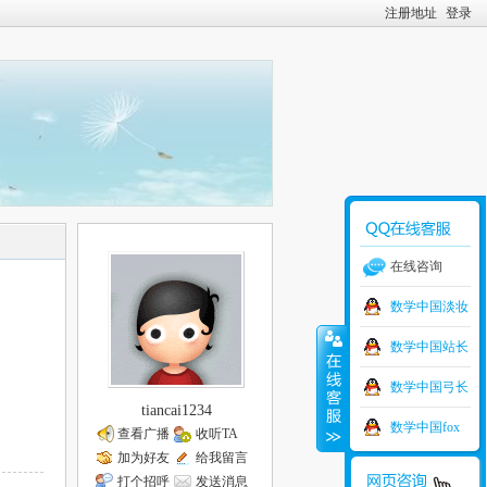
注册地址
登录
在线咨询
数学中国淡妆
数学中国站长
数学中国弓长
tiancai1234
数学中国fox
查看广播
收听TA
加为好友
给我留言
打个招呼
发送消息