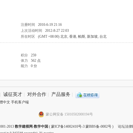
注册时间
2010-6-19 21:16
上次活动时间
2012-8-27 22:03
所在时区
(GMT +08:00) 北京, 香港, 帕斯, 新加坡, 台北
积分
259
体力
562 点
能力
0 分
|
诚征英才
|
对外合作
|
产品服务
|
體中文
手机客户端
蒙公网安备 15010502000194号
001-2013
数学建模网-数学中国
(
蒙ICP备14002410号-3 蒙BBS备-0002号
) 论坛法律
sed in 0.342746 second(s), 31 queries .