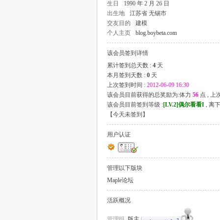
生日
1990 年 2 月 26 日
出生地
江苏省 无锡市
交友目的
建模
个人主页
blog.boybeta.com
该会员签到详情
累计签到总天数 :
4
天
本月签到天数 :
0
天
上次签到时间 :
2012-06-09 16:30
该会员目前获得的总奖励为:体力
56
点 , 
该会员目前签到等级 :
[LV.2]偶尔看看I
, 离
【
今天未签到
】
用户认证
管理以下版块
Maple论坛
活跃概况
管理组
版主