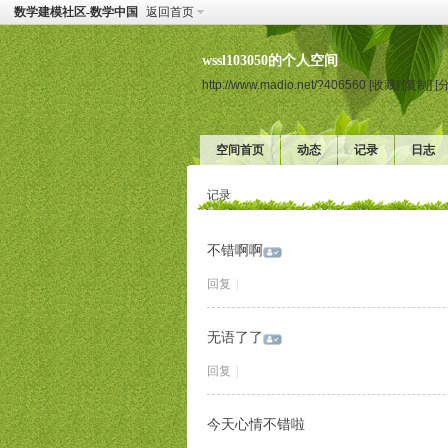
数学建模社区-数学中国
返回首页
wssl103050的个人空间
http://www.madio.net/?406560
[收藏]
[复制]
[
空间首页
动态
记录
日志
记录
不错啊啊
回复
|
无语了了
回复
|
今天心情不错啦