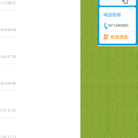
-7-2 00:31
04714969085
-6-9 06:44
-6-6 07:18
-6-3 06:46
5-31 11:32
-5-8 12:25