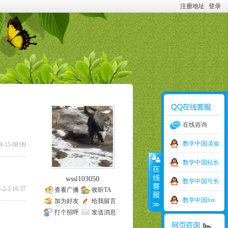
注册地址
登录
在线咨询
数学中国淡妆
9-15 08:09
数学中国站长
wssl103050
数学中国弓长
-2-2 16:37
查看广播
收听TA
数学中国fox
加为好友
给我留言
打个招呼
发送消息