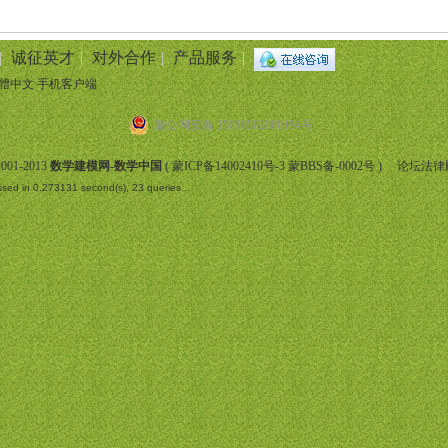
|
诚征英才
|
对外合作
|
产品服务
|
體中文
手机客户端
蒙公网安备 15010502000194号
001-2013
数学建模网-数学中国
(
蒙ICP备14002410号-3 蒙BBS备-0002号
) 论坛法律
sed in 0.273131 second(s), 23 queries .