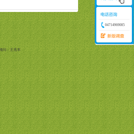
04714969085
顾问：王兆丰