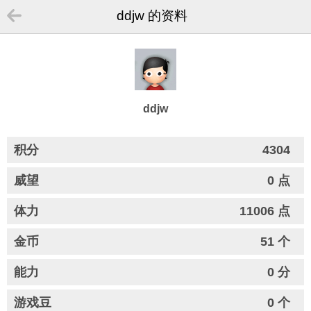
ddjw 的资料
ddjw
积分
4304
威望
0 点
体力
11006 点
金币
51 个
能力
0 分
游戏豆
0 个