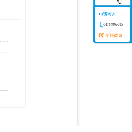
学建模
增加体力
比赛
04714969085