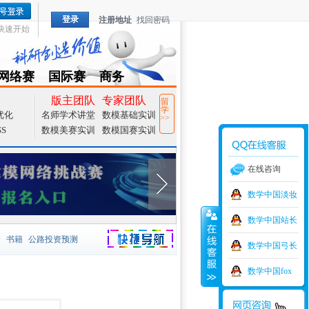
登录
注册地址
找回密码
快速开始
网络赛
国际赛
商务
TZMCM
CAMCM
Special
版主团队
专家团队
留
学
优化
名师学术讲堂
数模基础实训
>>
SS
数模美赛实训
数模国赛实训
在线咨询
数学中国淡妆
数学中国站长
价
书籍
公路投资预测
数学中国弓长
捷导航
家一等奖
大宗商品
数学中国fox
型
元胞自动机
证书下载