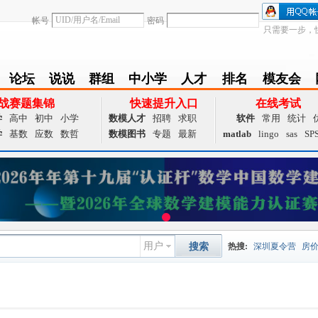
帐号
密码
只需要一步，
论坛
说说
群组
中小学
人才
排名
模友会
BBS
Follow
group
zxx
achieve
Ranklist
Club
战赛题集锦
快速提升入口
在线考试
学
高中
初中
小学
数模人才
招聘
求职
软件
常用
统计
学
基数
应数
数哲
数模图书
专题
最新
matlab
lingo
sas
SP
用户
搜索
热搜:
深圳夏令营
房
数据挖掘
画图工具
国
夏令营
大数据
预测模