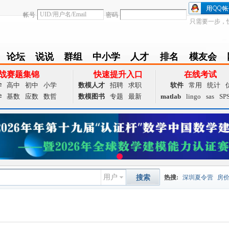
帐号
密码
只需要一步，
论坛
说说
群组
中小学
人才
排名
模友会
BBS
Follow
group
zxx
achieve
Ranklist
Club
战赛题集锦
快速提升入口
在线考试
学
高中
初中
小学
数模人才
招聘
求职
软件
常用
统计
学
基数
应数
数哲
数模图书
专题
最新
matlab
lingo
sas
SP
用户
搜索
热搜:
深圳夏令营
房
数据挖掘
画图工具
国
夏令营
大数据
预测模