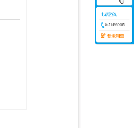
学建模
增加体力
比赛
04714969085