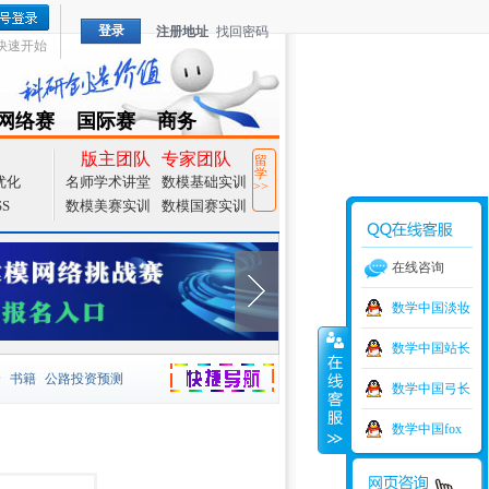
登录
注册地址
找回密码
快速开始
网络赛
国际赛
商务
TZMCM
CAMCM
Special
版主团队
专家团队
留
学
优化
名师学术讲堂
数模基础实训
>>
SS
数模美赛实训
数模国赛实训
在线咨询
数学中国淡妆
数学中国站长
价
书籍
公路投资预测
数学中国弓长
捷导航
家一等奖
大宗商品
数学中国fox
型
元胞自动机
证书下载