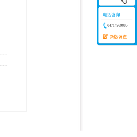
学建模
增加体力
比赛
04714969085