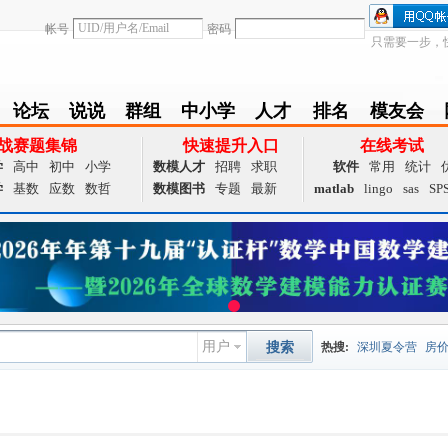
帐号
密码
只需要一步，
论坛
说说
群组
中小学
人才
排名
模友会
BBS
Follow
group
zxx
achieve
Ranklist
Club
战赛题集锦
快速提升入口
在线考试
学
高中
初中
小学
数模人才
招聘
求职
软件
常用
统计
学
基数
应数
数哲
数模图书
专题
最新
matlab
lingo
sas
SP
用户
搜索
热搜:
深圳夏令营
房
数据挖掘
画图工具
国
夏令营
大数据
预测模