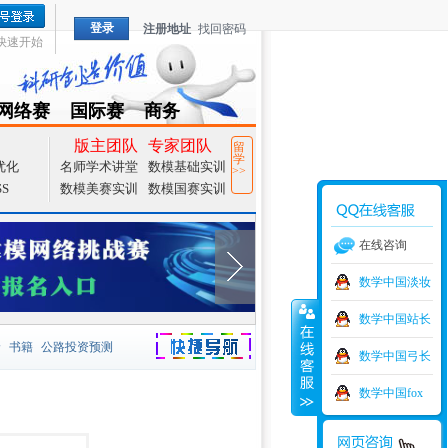
登录
注册地址
找回密码
快速开始
网络赛
国际赛
商务
TZMCM
CAMCM
Special
版主团队
专家团队
留
学
优化
名师学术讲堂
数模基础实训
>>
SS
数模美赛实训
数模国赛实训
在线咨询
数学中国淡妆
数学中国站长
价
书籍
公路投资预测
数学中国弓长
捷导航
家一等奖
大宗商品
数学中国fox
型
元胞自动机
证书下载