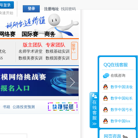
登录
注册地址
找回密码
快速开始
网络赛
国际赛
商务
TZMCM
CAMCM
Special
版主团队
专家团队
留
学
优化
名师学术讲堂
数模基础实训
>>
SS
数模美赛实训
数模国赛实训
在线咨询
数学中国淡妆
数学中国站长
价
书籍
公路投资预测
数学中国弓长
捷导航
家一等奖
大宗商品
数学中国fox
型
元胞自动机
证书下载