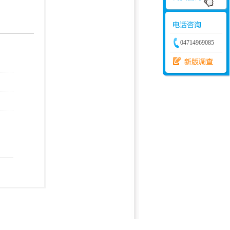
学建模
增加体力
比赛
04714969085