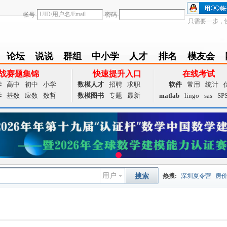
帐号
密码
只需要一步，
论坛
说说
群组
中小学
人才
排名
模友会
BBS
Follow
group
zxx
achieve
Ranklist
Club
战赛题集锦
快速提升入口
在线考试
学
高中
初中
小学
数模人才
招聘
求职
软件
常用
统计
学
基数
应数
数哲
数模图书
专题
最新
matlab
lingo
sas
SP
用户
搜索
热搜:
深圳夏令营
房
数据挖掘
画图工具
国
夏令营
大数据
预测模