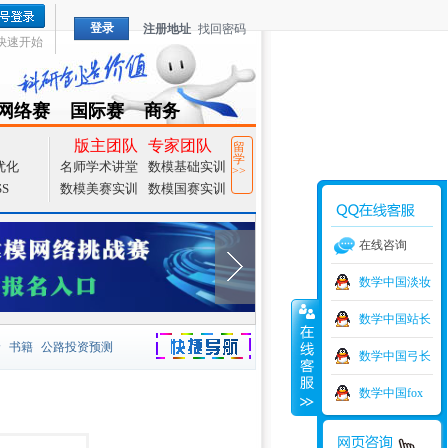
登录
注册地址
找回密码
快速开始
网络赛
国际赛
商务
TZMCM
CAMCM
Special
版主团队
专家团队
留
学
优化
名师学术讲堂
数模基础实训
>>
SS
数模美赛实训
数模国赛实训
在线咨询
数学中国淡妆
数学中国站长
价
书籍
公路投资预测
数学中国弓长
捷导航
家一等奖
大宗商品
数学中国fox
型
元胞自动机
证书下载