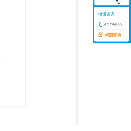
学建模
增加体力
比赛
04714969085