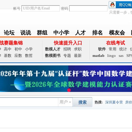
帐号
密码
只需要一步，
论坛
说说
群组
中小学
人才
排名
模友会
BBS
Follow
group
zxx
achieve
Ranklist
Club
战赛题集锦
快速提升入口
在线考试
学
高中
初中
小学
数模人才
招聘
求职
软件
常用
统计
学
基数
应数
数哲
数模图书
专题
最新
matlab
lingo
sas
SP
用户
搜索
热搜:
深圳夏令营
房
数据挖掘
画图工具
国
夏令营
大数据
预测模