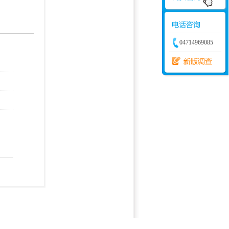
学建模
增加体力
比赛
04714969085