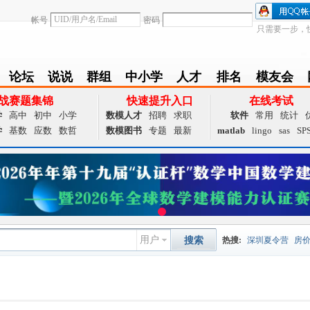
帐号
密码
只需要一步，
论坛
说说
群组
中小学
人才
排名
模友会
BBS
Follow
group
zxx
achieve
Ranklist
Club
战赛题集锦
快速提升入口
在线考试
学
高中
初中
小学
数模人才
招聘
求职
软件
常用
统计
学
基数
应数
数哲
数模图书
专题
最新
matlab
lingo
sas
SP
用户
搜索
热搜:
深圳夏令营
房
数据挖掘
画图工具
国
夏令营
大数据
预测模