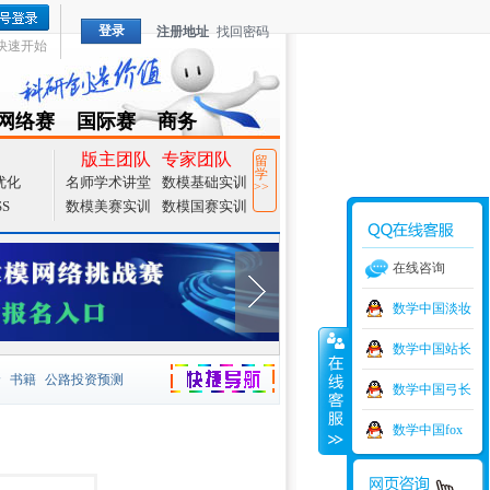
登录
注册地址
找回密码
快速开始
网络赛
国际赛
商务
TZMCM
CAMCM
Special
版主团队
专家团队
留
学
优化
名师学术讲堂
数模基础实训
>>
SS
数模美赛实训
数模国赛实训
在线咨询
数学中国淡妆
数学中国站长
价
书籍
公路投资预测
数学中国弓长
捷导航
家一等奖
大宗商品
数学中国fox
型
元胞自动机
证书下载