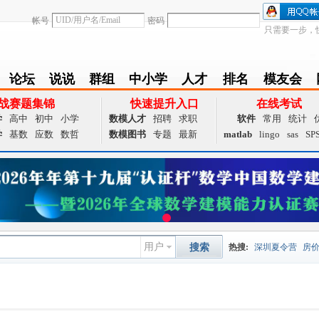
帐号
密码
只需要一步，
论坛
说说
群组
中小学
人才
排名
模友会
BBS
Follow
group
zxx
achieve
Ranklist
Club
战赛题集锦
快速提升入口
在线考试
学
高中
初中
小学
数模人才
招聘
求职
软件
常用
统计
学
基数
应数
数哲
数模图书
专题
最新
matlab
lingo
sas
SP
用户
搜索
热搜:
深圳夏令营
房
数据挖掘
画图工具
国
夏令营
大数据
预测模