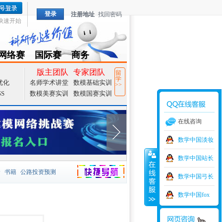
登录
注册地址
找回密码
快速开始
网络赛
国际赛
商务
TZMCM
CAMCM
Special
版主团队
专家团队
留
学
优化
名师学术讲堂
数模基础实训
>>
SS
数模美赛实训
数模国赛实训
在线咨询
数学中国淡妆
数学中国站长
价
书籍
公路投资预测
数学中国弓长
捷导航
家一等奖
大宗商品
数学中国fox
型
元胞自动机
证书下载