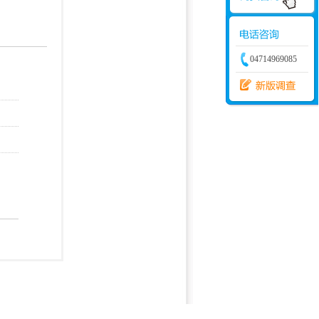
学建模
增加体力
比赛
04714969085