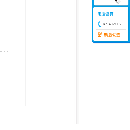
学建模
增加体力
比赛
04714969085