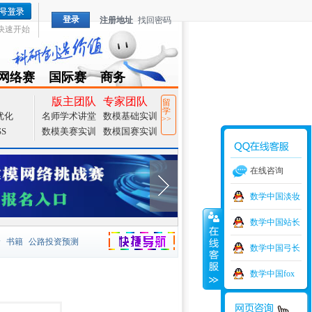
登录
注册地址
找回密码
快速开始
网络赛
国际赛
商务
TZMCM
CAMCM
Special
版主团队
专家团队
留
学
优化
名师学术讲堂
数模基础实训
>>
SS
数模美赛实训
数模国赛实训
在线咨询
数学中国淡妆
数学中国站长
价
书籍
公路投资预测
数学中国弓长
捷导航
家一等奖
大宗商品
数学中国fox
型
元胞自动机
证书下载