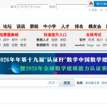
帐号
密码
只需要一步，
论坛
说说
群组
中小学
人才
排名
模友会
BBS
Follow
group
zxx
achieve
Ranklist
Club
战赛题集锦
快速提升入口
在线考试
学
高中
初中
小学
数模人才
招聘
求职
软件
常用
统计
学
基数
应数
数哲
数模图书
专题
最新
matlab
lingo
sas
SP
搜索
搜索
热搜:
深圳夏令营
房
数据挖掘
画图工具
国
夏令营
大数据
预测模