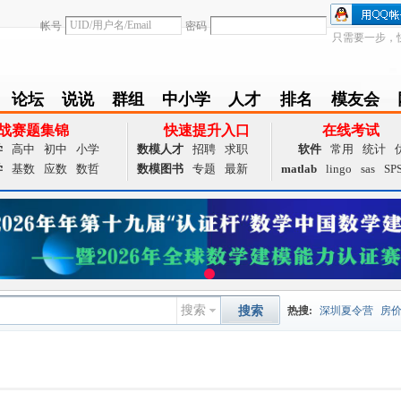
帐号
密码
只需要一步，
论坛
说说
群组
中小学
人才
排名
模友会
BBS
Follow
group
zxx
achieve
Ranklist
Club
战赛题集锦
快速提升入口
在线考试
学
高中
初中
小学
数模人才
招聘
求职
软件
常用
统计
学
基数
应数
数哲
数模图书
专题
最新
matlab
lingo
sas
SP
搜索
搜索
热搜:
深圳夏令营
房
数据挖掘
画图工具
国
夏令营
大数据
预测模