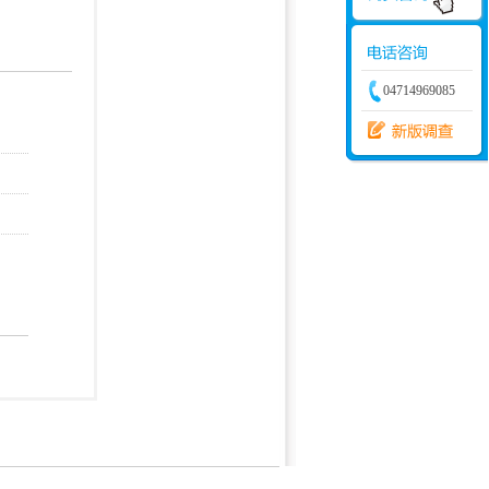
学建模
增加体力
比赛
04714969085