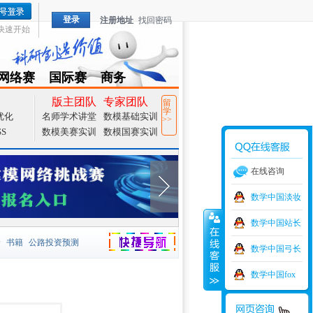
登录
注册地址
找回密码
快速开始
网络赛
国际赛
商务
TZMCM
CAMCM
Special
版主团队
专家团队
留
学
优化
名师学术讲堂
数模基础实训
>>
SS
数模美赛实训
数模国赛实训
在线咨询
数学中国淡妆
数学中国站长
价
书籍
公路投资预测
数学中国弓长
捷导航
家一等奖
大宗商品
数学中国fox
型
元胞自动机
证书下载