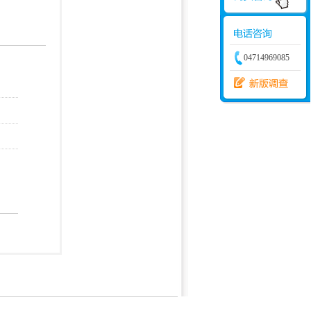
学建模
增加体力
比赛
04714969085