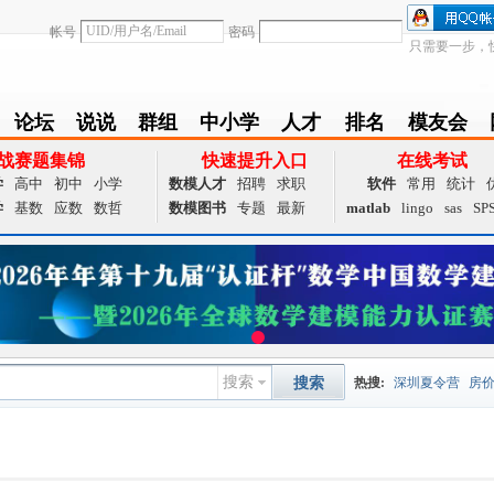
帐号
密码
只需要一步，
论坛
说说
群组
中小学
人才
排名
模友会
BBS
Follow
group
zxx
achieve
Ranklist
Club
战赛题集锦
快速提升入口
在线考试
学
高中
初中
小学
数模人才
招聘
求职
软件
常用
统计
学
基数
应数
数哲
数模图书
专题
最新
matlab
lingo
sas
SP
搜索
搜索
热搜:
深圳夏令营
房
数据挖掘
画图工具
国
夏令营
大数据
预测模