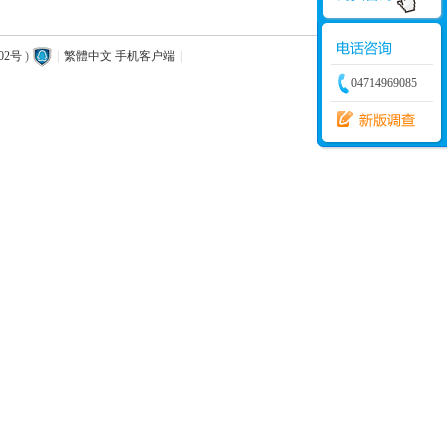
02号
)
|
繁體中文
手机客户端
|
04714969085