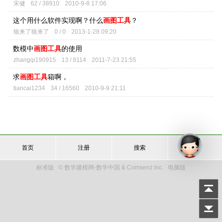
宋健
62 / 38910
2010-9-8 17:06
这个用什么软件实现啊？什么
画图工具
？
狼来了狼来了
0 / 0
2013-1-28 09:20
数模中
画图工具
的使用
zhangqi190915
13 / 8114
2011-7-23 21:55
求
画图工具
箱啊，
tiancai1234
34 / 16560
2010-9-9 21:11
首页
注册
搜索
登录
标准版
© 数学建模网-数学中国 & Comsenz Inc.
电脑版