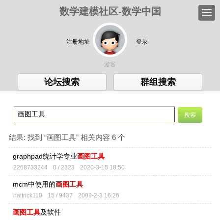
数学建模社区-数学中国
注册地址
登录
游客
论坛搜索
群组搜索
结果:
找到 “
画图工具
” 相关内容 6 个
graphpad统计学专业
画图工具
2268733244
0 / 2323
2020-3-15 18:50
mcm中使用的
画图工具
hattrick110
15 / 9437
2009-2-3 16:26
画图工具
及软件