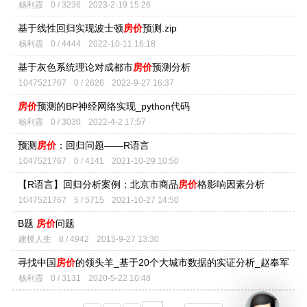
杨利霞
0 / 3236
2023-2-19 15:26
基于线性回归实现波士顿
房价
预测.zip
杨利霞
0 / 4444
2022-10-11 16:18
基于灰色系统理论对成都市
房价
预测分析
1047521767
0 / 2626
2022-9-27 16:37
房价
预测的BP神经网络实现_python代码
杨利霞
0 / 3030
2022-4-2 17:57
预测
房价
：回归问题——R语言
1047521767
0 / 4141
2021-10-29 10:50
【R语言】回归分析案例：北京市商品
房价
格影响因素分析
1047521767
5 / 5715
2021-10-27 14:50
B题
房价
问题
建模人生
8 / 4942
2015-9-27 13:30
寻找中国
房价
的领头羊_基于20个大城市数据的实证分析_赵奉军
杨利霞
0 / 3131
2020-5-22 10:48