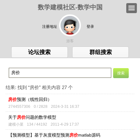
数学建模社区-数学中国
注册地址
登录
游客
论坛搜索
群组搜索
结果:
找到 “
房价
” 相关内容 27 个
房价
预测（线性回归）
2744557306
0 / 2828
2024-3-31 16:37
关于
房价
问题的数学模型
建模小菜
134 / 44192
2011-4-29 17:37
【预测模型】基于灰度模型预测
房价
matlab源码