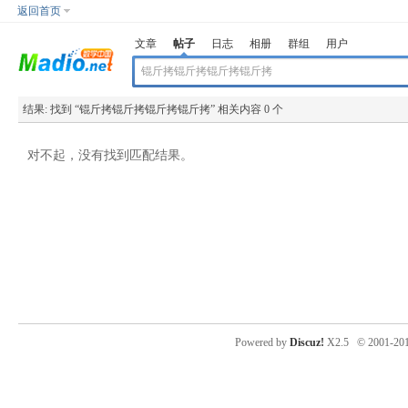
返回首页
文章
帖子
日志
相册
群组
用户
结果:
找到 “
锟斤拷锟斤拷锟斤拷锟斤拷
” 相关内容 0 个
对不起，没有找到匹配结果。
Powered by
Discuz!
X2.5
© 2001-20