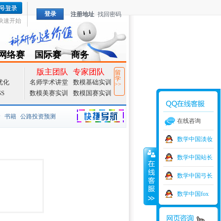
登录
注册地址
找回密码
快速开始
网络赛
国际赛
商务
TZMCM
CAMCM
Special
版主团队
专家团队
留
学
优化
名师学术讲堂
数模基础实训
>>
SS
数模美赛实训
数模国赛实训
价
书籍
公路投资预测
在线咨询
捷导航
家一等奖
大宗商品
数学中国淡妆
数学中国站长
型
元胞自动机
证书下载
数学中国弓长
学建模
增加体力
比赛
数学中国fox