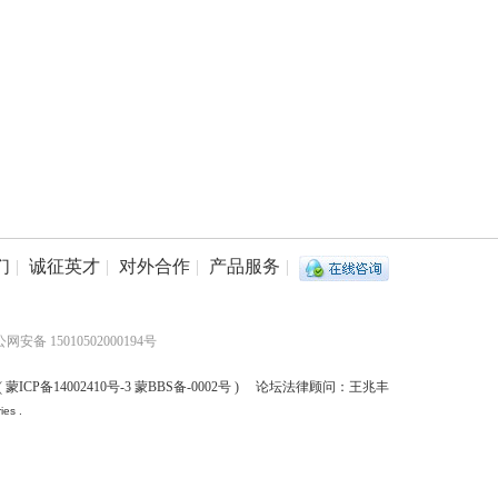
们
|
诚征英才
|
对外合作
|
产品服务
|
网安备 15010502000194号
(
蒙ICP备14002410号-3 蒙BBS备-0002号
) 论坛法律顾问：王兆丰
ies .