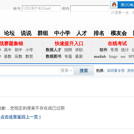
帐号
密码
只需要一步，
论坛
说说
群组
中小学
人才
排名
模友会
BBS
Follow
group
zxx
achieve
Ranklist
Club
战赛题集锦
快速提升入口
在线考试
学
高中
初中
小学
数模人才
招聘
求职
软件
常用
统计
学
基数
应数
数哲
数模图书
专题
最新
matlab
lingo
sas
SP
搜索
搜索
热搜:
深圳夏令营
房
数据挖掘
画图工具
国
夏令营
大数据
预测模
抱歉，您指定的搜索不存在或已过期
Q值法
规划
证书
数
[ 点击这里返回上一页 ]
成绩
挑战赛