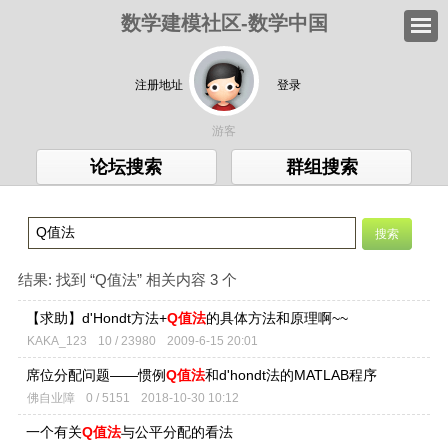
数学建模社区-数学中国
注册地址
登录
游客
论坛搜索
群组搜索
结果:
找到 “
Q值法
” 相关内容 3 个
【求助】d'Hondt方法+
Q值法
的具体方法和原理啊~~
KAKA_123
10 / 23980
2009-6-15 20:01
席位分配问题——惯例
Q值法
和d'hondt法的MATLAB程序
佛自业障
0 / 5151
2018-10-30 10:12
一个有关
Q值法
与公平分配的看法