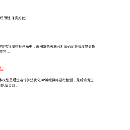
赛已经用过,保真好使]
递需求预测指标体系中，采用灰色关联分析法确定关联度显著指
 ...
型
模，本模型是通过遗传算法优化BP神经网络进行预测，最后输出进
结合自 ...