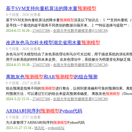
基于SVM支持向量机算法的降水量
预测模型
0 个回复 - 2930 次查看
基于SVM支持向量机算法的降水量
预测模型
涉及以下知识点： 1. **支持向量
是寻找一个最优的超平面将不同类别的数据分隔开来。 2. **特征选择与提取**： ..
2024-6-15 16:20
-
2744557306
-
全国大学生数学建模竞赛(CUMCM)
改进灰色马尔科夫模型湖北省用水量
预测模型
0 个回复 - 2626 次查看
灰色马尔可夫模型结合了灰色系统理论和马尔可夫过程，用于描述系统的演化和
用于分析系统的特性和未来走势。 在灰色理论中，系统被分为明显变化和缺乏规 ..
2024-6-15 10:28
-
2744557306
-
全国大学生数学建模竞赛(CUMCM)
离散灰色
预测模型
和AR
预测模型
的组合预测
0 个回复 - 2527 次查看
组合预测是指将不同的
预测模型
进行整合，以得到更准确和可靠的预测结果。离
列预测方法，可以通过它们的组合来提高预测准确度。 离散灰色
预测模型
（Discret
2024-3-22 15:31
-
2744557306
-
全国大学生数学建模竞赛(CUMCM)
ARIMA时间序列
预测模型
Python代码
0 个回复 - 2727 次查看
为大家整理了ARIMA时间序列
预测模型
Python代码
2023-11-27 15:34
-
张志红
-
python论坛