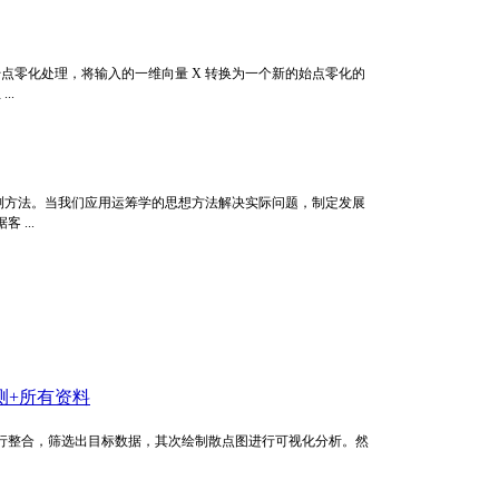
进行始点零化处理，将输入的一维向量 X 转换为一个新的始点零化的
..
测方法。当我们应用运筹学的思想方法解决实际问题，制定发展
...
测+所有资料
行整合，筛选出目标数据，其次绘制散点图进行可视化分析。然