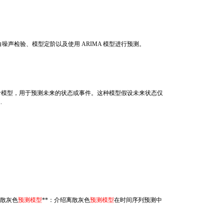
声检验、模型定阶以及使用 ARIMA 模型进行预测。
夫链原理的统计模型，用于预测未来的状态或事件。这种模型假设未来状态仅
.
离散灰色
预测模型
**：介绍离散灰色
预测模型
在时间序列预测中