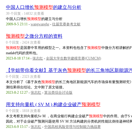
中国人口增长
预测模型
的建立与分析
39 个回复 - 14832 次查看
中国人口增长
预测模型
的建立与分析
2009-9-5 23:11
-
wangwanghe
-
往届竞赛参考文献
预测模型
之微分方程的资料
0 个回复 - 2424 次查看
预测模型
是国赛中常用的模型之一。本资料包包含了
预测模型
中微分方程讲解的PP
matlab代码的资料包。
2023-8-18 17:14
-
张志红
-
全国大学生数学建模竞赛(CUMCM)
【学姐带你看文献】基于灰色
预测模型
的长三角地区新能源
0 个回复 - 2323 次查看
本文分析了《基于灰色
预测模型
的长三角地区新能源汽车的市场保有量预测研究
测结果得出结论。文中附了原文链接。
2023-8-2 12:27
-
张志红
-
算法类综合讨论版
用支持向量机 ( SV M ) 构建企业破产
预测模型
0 个回复 - 1818 次查看
本文考察支持向量机Sv M ，在商业银行构建企业破产
预测模型
中的作用。由于S
因此，对于企业破产预测问题使用 SV M 方法构建的分类机的性能比倒传递神经网 .
2023-6-9 15:17
-
张志红
-
中国高校风险管理与控制能力挑战赛