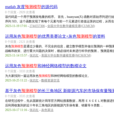
matlab 灰度
预测模型
的源代码
0 个回复 - 2929 次查看
该代码是一个用于预测发电量的程序。 首先，huanyuan(X) 函数对原始序列
序列 XD。这个函数实现了将每个元素与前一个元素进行差值运算的过程，从而生 .
2023-11-19 17:01
-
2744557306
-
全国大学生数学建模竞赛(CUMCM)
运用灰色
预测模型
的优秀美赛论文+灰色
预测模型
的资料
0 个回复 - 2121 次查看
灰色
预测模型
是通过少量的、不完全的信息，建立数学模型并做出预测的一种预
战略和政策、进行重大问题的决策时，都必须对未来进行科学的预测 。预测是根据客 
2023-11-14 15:57
-
张志红
-
美国大学生数学建模竞赛(MCM/ICM)
运用灰色
预测模型
和神经网络模型的数模论文
0 个回复 - 3333 次查看
为大家找到一篇运用灰色
预测模型
和神经网络模型的数模论文。
2023-10-25 11:22
-
张志红
-
数模资源交流
基于灰色
预测模型
的长三角地区 新能源汽车的市场保有量预
0 个回复 - 3535 次查看
在研究过程中，先从国家统计局等官方网站搜索数据，再用 ＥＸＣＥＬ对数据进
后利用收集到的近十年长三角地区的新能源汽车保有量、销量等９类数 ...
2023-10-17 11:16
-
张志红
-
灰色算法