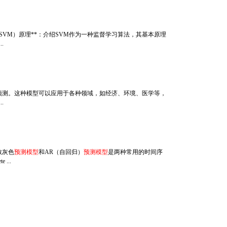
机（SVM）原理**：介绍SVM作为一种监督学习算法，其基本原理
.
预测。这种模型可以应用于各种领域，如经济、环境、医学等，
.
散灰色
预测模型
和AR（自回归）
预测模型
是两种常用的时间序
e ...