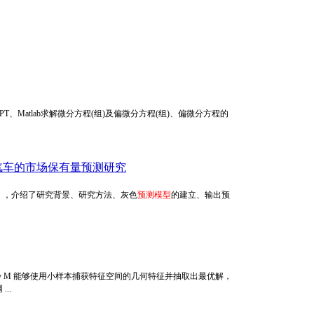
T、Matlab求解微分方程(组)及偏微分方程(组)、偏微分方程的
汽车的市场保有量预测研究
》，介绍了研究背景、研究方法、灰色
预测模型
的建立、输出预
 v M 能够使用小样本捕获特征空间的几何特征并抽取出最优解，
..