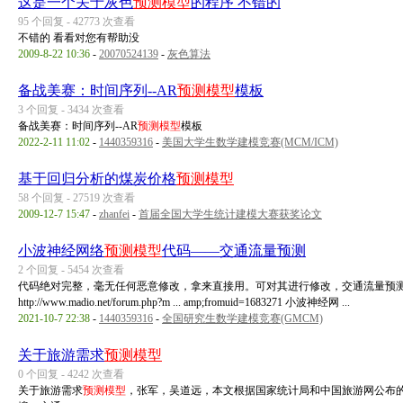
这是一个关于灰色
预测模型
的程序 不错的
95 个回复 - 42773 次查看
不错的 看看对您有帮助没
2009-8-22 10:36
-
20070524139
-
灰色算法
备战美赛：时间序列--AR
预测模型
模板
3 个回复 - 3434 次查看
备战美赛：时间序列--AR
预测模型
模板
2022-2-11 11:02
-
1440359316
-
美国大学生数学建模竞赛(MCM/ICM)
基于回归分析的煤炭价格
预测模型
58 个回复 - 27519 次查看
2009-12-7 15:47
-
zhanfei
-
首届全国大学生统计建模大赛获奖论文
小波神经网络
预测模型
代码——交通流量预测
2 个回复 - 5454 次查看
代码绝对完整，毫无任何恶意修改，拿来直接用。可对其进行修改，交通流量预测。 
http://www.madio.net/forum.php?m ... amp;fromuid=1683271 小波神经网 ...
2021-10-7 22:38
-
1440359316
-
全国研究生数学建模竞赛(GMCM)
关于旅游需求
预测模型
0 个回复 - 4242 次查看
关于旅游需求
预测模型
，张军，吴道远，本文根据国家统计局和中国旅游网公布