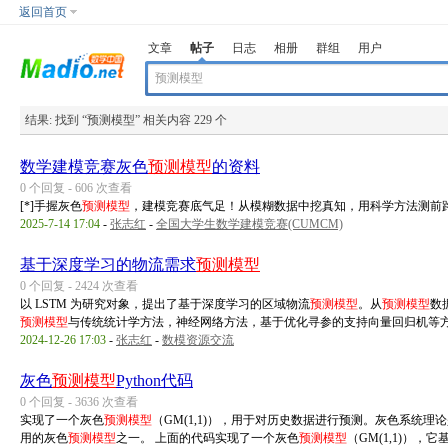
返回首页
文章
帖子
日志
相册
群组
用户
结果:
找到 “
预测模型
” 相关内容 229 个
数学建模竞赛灰色
预测模型
的资料
0 个回复 - 606 次查看
[*]手握灰色
预测模型
，建模竞赛底气足！从模糊数据中挖真知，用科学方法测前
2025-7-14 17:04
-
张志红
-
全国大学生数学建模竞赛(CUMCM)
基于深度学习的物流需求
预测模型
0 个回复 - 2424 次查看
以 LSTM 为研究对象，提出了基于深度学习的区域物流
预测模型
。从
预测模型
数
预测模型
与传统统计学方法，神经网络方法，基于优化寻参的支持向量回归机等方法 
2024-12-26 17:03
-
张志红
-
数模资源交流
灰色
预测模型
Python代码
0 个回复 - 3636 次查看
实现了一个灰色
预测模型
（GM(1,1)），用于对历史数据进行预测。灰色系统理
用的灰色
预测模型
之一。 上面的代码实现了一个灰色
预测模型
（GM(1,1)），它基于