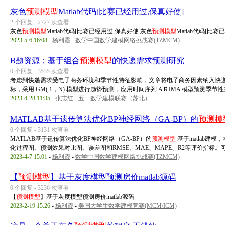
灰色
预测模型
Matlab代码[比赛已经用过,保真好使]
2 个回复 - 2727 次查看
灰色
预测模型
Matlab代码[比赛已经用过,保真好使 灰色
预测模型
Matlab代码[比
2023-5-6 16:08
-
杨利霞
-
数学中国数学建模网络挑战赛(TZMCM)
B题资源；基于组合
预测模型
的快递需求预测研究
0 个回复 - 3535 次查看
考虑到快递需求受电子商务环境和季节性特征影响，文章将电子商务因素纳入快
标，采用 GM( 1，N) 模型进行趋势预测，应用时间序列 AＲIMA 模型预测季节性差异
2023-4-28 11:35
-
张志红
-
五一数学建模联赛（苏北）
MATLAB基于遗传算法优化BP神经网络（GA-BP）的
预测模
0 个回复 - 3131 次查看
MATLAB基于遗传算法优化BP神经网络（GA-BP）的
预测模型
基于matlab建
化过程图、预测效果对比图、误差图和RMSE、MAE、MAPE、R2等评价指标。可以
2023-4-7 15:01
-
杨利霞
-
数学中国数学建模网络挑战赛(TZMCM)
【
预测模型
】基于灰度模型预测房价matlab源码
0 个回复 - 3236 次查看
【
预测模型
】基于灰度模型预测房价matlab源码
2023-2-19 15:26
-
杨利霞
-
美国大学生数学建模竞赛(MCM/ICM)