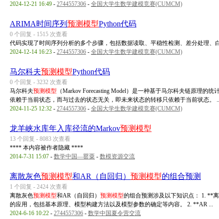
2024-12-21 16:49
-
2744557306
-
全国大学生数学建模竞赛(CUMCM)
ARIMA时间序列
预测模型
Python代码
0 个回复 - 1515 次查看
代码实现了时间序列分析的多个步骤，包括数据读取、平稳性检测、差分处理、白噪
2024-12-14 16:23
-
2744557306
-
全国大学生数学建模竞赛(CUMCM)
马尔科夫
预测模型
Python代码
0 个回复 - 3232 次查看
马尔科夫
预测模型
（Markov Forecasting Model）是一种基于马尔科
依赖于当前状态，而与过去的状态无关，即未来状态的转移只依赖于当前状态。 ..
2024-11-25 12:32
-
2744557306
-
全国大学生数学建模竞赛(CUMCM)
龙羊峡水库年入库径流的Markov
预测模型
13 个回复 - 8083 次查看
**** 本内容被作者隐藏 ****
2014-7-31 15:07
-
数学中国—罂粟
-
数模资源交流
离散灰色
预测模型
和AR（自回归）
预测模型
的组合预测
1 个回复 - 2424 次查看
离散灰色
预测模型
和AR（自回归）
预测模型
的组合预测涉及以下知识点： 1. **
的应用，包括基本原理、模型构建方法以及模型参数的确定等内容。 2. **AR ...
2024-6-16 10:22
-
2744557306
-
数学中国夏令营交流