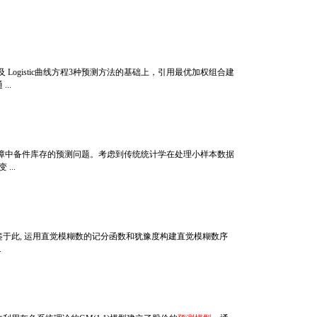
Logistic曲线方程3种预测方法的基础上，引用最优加权组合建
...
障中备件库存的预测问题。考虑到传统统计学在处理小样本数据
...
 鉴于此, 运用直觉模糊数的记分函数和犹豫度构建直觉模糊数序
.