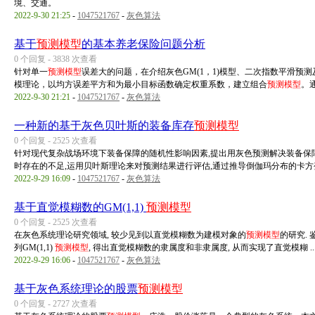
境、交通。
2022-9-30 21:25
-
1047521767
-
灰色算法
基于
预测模型
的基本养老保险问题分析
0 个回复 - 3838 次查看
针对单一
预测模型
误差大的问题，在介绍灰色GM(1，1)模型、二次指数平滑预测及 
模理论，以均方误差平方和为最小目标函数确定权重系数，建立组合
预测模型
。通 
2022-9-30 21:21
-
1047521767
-
灰色算法
一种新的基于灰色贝叶斯的装备库存
预测模型
0 个回复 - 2525 次查看
针对现代复杂战场环境下装备保障的随机性影响因素,提出用灰色预测解决装备保
时存在的不足,运用贝叶斯理论来对预测结果进行评估,通过推导倒伽玛分布的卡方变 
2022-9-29 16:09
-
1047521767
-
灰色算法
基于直觉模糊数的GM(1,1)
预测模型
0 个回复 - 2525 次查看
在灰色系统理论研究领域, 较少见到以直觉模糊数为建模对象的
预测模型
的研究.
列GM(1,1)
预测模型
, 得出直觉模糊数的隶属度和非隶属度, 从而实现了直觉模糊 ..
2022-9-29 16:06
-
1047521767
-
灰色算法
基于灰色系统理论的股票
预测模型
0 个回复 - 2727 次查看